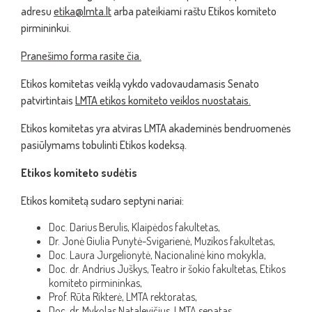
adresu
etika@lmta.lt
arba pateikiami raštu Etikos komiteto
pirmininkui.
Pranešimo forma rasite čia.
Etikos komitetas veiklą vykdo vadovaudamasis Senato
patvirtintais
LMTA etikos komiteto veiklos nuostatais.
Etikos komitetas yra atviras LMTA akademinės bendruomenės
pasiūlymams tobulinti Etikos kodeksą.
Etikos komiteto sudėtis
Etikos komitetą sudaro septyni nariai:
Doc. Darius Berulis, Klaipėdos fakultetas,
Dr. Jonė Giulia Punytė-Svigarienė, Muzikos fakultetas,
Doc. Laura Jurgelionytė, Nacionalinė kino mokykla,
Doc. dr. Andrius Juškys, Teatro ir šokio fakultetas, Etikos
komiteto pirmininkas,
Prof. Rūta Rikterė, LMTA rektoratas,
Doc. dr. Mykolas Natalevičius, LMTA senatas,