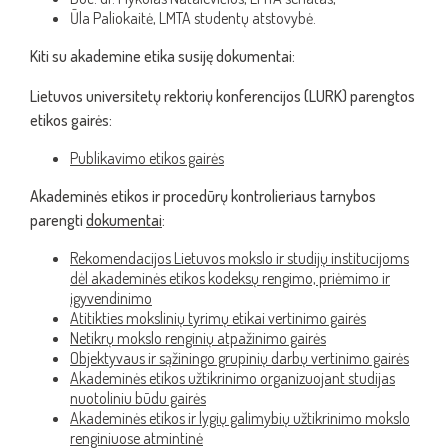
Ūla Paliokaitė, LMTA studentų atstovybė.
Kiti su akademine etika susiję dokumentai:
Lietuvos universitetų rektorių konferencijos (LURK) parengtos
etikos gairės:
Publikavimo etikos gairės
Akademinės etikos ir procedūrų kontrolieriaus tarnybos
parengti
dokumentai
:
Rekomendacijos Lietuvos mokslo ir studijų institucijoms
dėl akademinės etikos kodeksų rengimo, priėmimo ir
įgyvendinimo
Atitikties mokslinių tyrimų etikai vertinimo gairės
Netikrų mokslo renginių atpažinimo gairės
Objektyvaus ir sąžiningo grupinių darbų vertinimo gairės
Akademinės etikos užtikrinimo organizuojant studijas
nuotoliniu būdu gairės
Akademinės etikos ir lygių galimybių užtikrinimo mokslo
renginiuose atmintinė