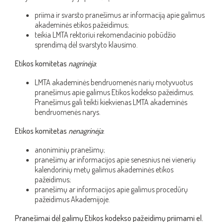
priima ir svarsto pranešimus ar informaciją apie galimus
akademinės etikos pažeidimus;
teikia LMTA rektoriui rekomendacinio pobūdžio
sprendimą dėl svarstyto klausimo.
Etikos komitetas
nagrinėja
:
LMTA akademinės bendruomenės narių motyvuotus
pranešimus apie galimus Etikos kodekso pažeidimus.
Pranešimus gali teikti kiekvienas LMTA akademinės
bendruomenės narys.
Etikos komitetas
nenagrinėja
:
anoniminių pranešimų;
pranešimų ar informacijos apie senesnius nei vienerių
kalendorinių metų galimus akademinės etikos
pažeidimus;
pranešimų ar informacijos apie galimus procedūrų
pažeidimus Akademijoje.
Pranešimai dėl galimų Etikos kodekso pažeidimų priimami el.