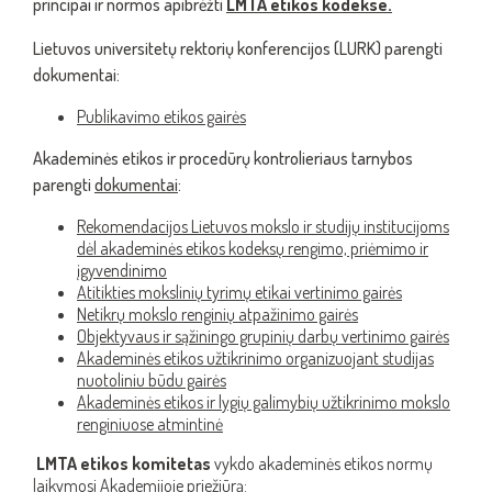
principai ir normos apibrėžti
LMTA etikos kodekse.
Lietuvos universitetų rektorių konferencijos (LURK) parengti
dokumentai:
Publikavimo etikos gairės
Akademinės etikos ir procedūrų kontrolieriaus tarnybos
parengti
dokumentai
:
Rekomendacijos Lietuvos mokslo ir studijų institucijoms
dėl akademinės etikos kodeksų rengimo, priėmimo ir
įgyvendinimo
Atitikties mokslinių tyrimų etikai vertinimo gairės
Netikrų mokslo renginių atpažinimo gairės
Objektyvaus ir sąžiningo grupinių darbų vertinimo gairės
Akademinės etikos užtikrinimo organizuojant studijas
nuotoliniu būdu gairės
Akademinės etikos ir lygių galimybių užtikrinimo mokslo
renginiuose atmintinė
LMTA etikos komitetas
vykdo akademinės etikos normų
laikymosi Akademijoje priežiūrą: