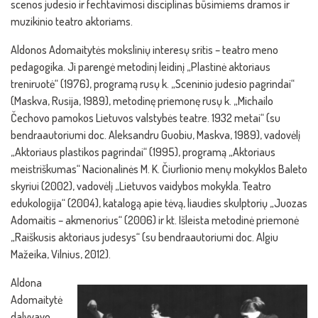
scenos judesio ir fechtavimosi disciplinas būsimiems dramos ir
muzikinio teatro aktoriams.
Aldonos Adomaitytės mokslinių interesų sritis – teatro meno
pedagogika. Ji parengė metodinį leidinį „Plastinė aktoriaus
treniruotė“ (1976), programą rusų k. „Sceninio judesio pagrindai“
(Maskva, Rusija, 1989), metodinę priemonę rusų k. „Michailo
Čechovo pamokos Lietuvos valstybės teatre. 1932 metai“ (su
bendraautoriumi doc. Aleksandru Guobiu, Maskva, 1989), vadovėlį
„Aktoriaus plastikos pagrindai“ (1995), programą „Aktoriaus
meistriškumas“ Nacionalinės M. K. Čiurlionio menų mokyklos Baleto
skyriui (2002), vadovėlį „Lietuvos vaidybos mokykla. Teatro
edukologija“ (2004), katalogą apie tėvą, liaudies skulptorių „Juozas
Adomaitis – akmenorius“ (2006) ir kt. Išleista metodinė priemonė
„Raiškusis aktoriaus judesys“ (su bendraautoriumi doc. Algiu
Mažeika, Vilnius, 2012).
Aldona
Adomaitytė
dalyvavo