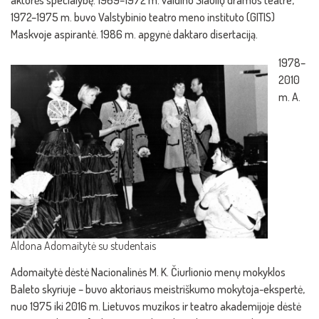
aktorės specialybę. 1969–1972 m. vaidino Šiaulių dramos teatre,
1972–1975 m. buvo Valstybinio teatro meno instituto (GITIS)
Maskvoje aspirantė. 1986 m. apgynė daktaro disertaciją.
1978–
2010
m. A.
Aldona Adomaitytė su studentais
Adomaitytė dėstė Nacionalinės M. K. Čiurlionio menų mokyklos
Baleto skyriuje – buvo aktoriaus meistriškumo mokytoja-ekspertė,
nuo 1975 iki 2016 m. Lietuvos muzikos ir teatro akademijoje dėstė