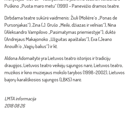
Puškino „Puota maro metu“ (1991) – Panevėžio dramos teatre.
Dirbdama teatre sukūrė vaidmenis: Žiuli (Molière’o „Ponas de
Pursonjakas“), Zina (J. Grušo „Meilė, džiazas ir velnias“), Nina
(Aleksandro Vampilovo „Pasimatymas priemiestyje“), duktė
(Andrejaus Makajonoko „Užguitas apaštalas“), Eva (Jeano
Anouilh’o „Vagių balius“) ir kt.
Aldona Adomaitytė yra Lietuvos teatro istorijos ir tradicijų
draugijos, Lietuvos teatro veikėjų sąjungos narė, Lietuvos teatro,
muzikos ir kino muziejaus mokslo tarybos (1998–2002), Lietuvos
bajorų karališkosios sąjungos (LBKS) narė.
LMTA informacija
2018 08 26