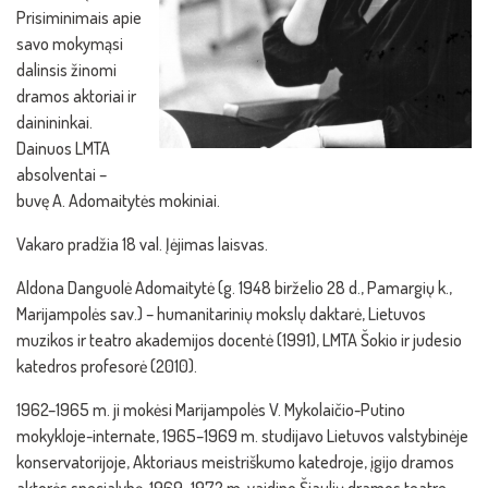
Prisiminimais apie
savo mokymąsi
dalinsis žinomi
dramos aktoriai ir
dainininkai.
Dainuos LMTA
absolventai –
buvę A. Adomaitytės mokiniai.
Vakaro pradžia 18 val. Įėjimas laisvas.
Aldona Danguolė Adomaitytė (g. 1948 birželio 28 d., Pamargių k.,
Marijampolės sav.) – humanitarinių mokslų daktarė, Lietuvos
muzikos ir teatro akademijos docentė (1991), LMTA Šokio ir judesio
katedros profesorė (2010).
1962–1965 m. ji mokėsi Marijampolės V. Mykolaičio-Putino
mokykloje-internate, 1965–1969 m. studijavo Lietuvos valstybinėje
konservatorijoje, Aktoriaus meistriškumo katedroje, įgijo dramos