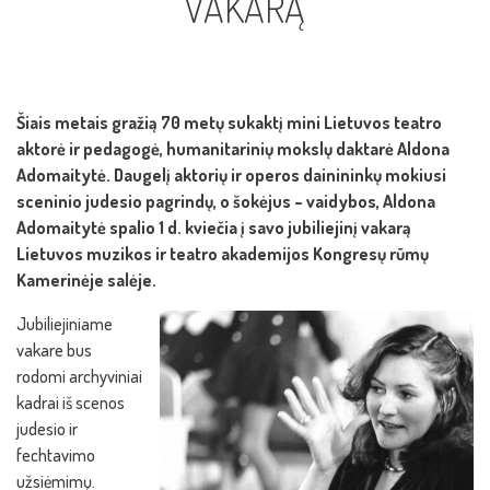
VAKARĄ
Šiais metais gražią 70 metų sukaktį mini Lietuvos teatro
aktorė ir pedagogė, humanitarinių mokslų daktarė Aldona
Adomaitytė. Daugelį aktorių ir operos dainininkų mokiusi
sceninio judesio pagrindų, o šokėjus – vaidybos, Aldona
Adomaitytė spalio 1 d. kviečia į savo jubiliejinį vakarą
Lietuvos muzikos ir teatro akademijos Kongresų rūmų
Kamerinėje salėje.
Jubiliejiniame
vakare bus
rodomi archyviniai
kadrai iš scenos
judesio ir
fechtavimo
užsiėmimų.