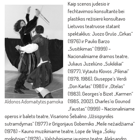
Kaip scenos judesio ir
fechtavimosi konsultantė bei
plastikos režisierė konsultavo
Lietuvos teatruose statant
spektaklius: Juozo Grušo „Cirkas“
(1976) ir Paulio Barzo
„Susitikimas“ (1999) –
Nacionaliniame dramos teatre,
Juliaus Juzeliūno „Sukilėliai“
(1977), Vytauto Klovos „Pilėnai“
(1978, 1986), Giuseppe’s Verdi
„Don Karlas“ (1981) ir „Otelas“
(1983), Georges’o Bizet „Karmen“
(1985, 2002), Charles’io Gounod
Aldonos Adomaitytės pamoka
„Faustas“ (1999) – Nacionaliniame
operos ir baleto teatre, Visariono Šebalino „Užsispyrėlės
sutramdymas“ (1977) ir Grigorijaus Goberniko „Meile nežaidžiama“
(1978) – Kauno muzikiniame teatre, Lope de Vega „Šokių
mokytojas“ (1978) – Valstybiniame jaunimo teatre, Aleksandro