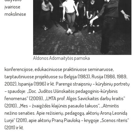
įvairiose
mokslinėse
Aldonos Adomaitytės pamoka
konferencijose, edukaciniuose praktiniuose seminaruose,
tarptautiniuose projektuose su Belgija (1983), Rusija (1986, 1989,
2002), Ispanija (1996) ir kt. Parengė straipsnių – kūrybinių portretų
– spaudoje: „Doc. Juditos Ušinskaitės pedagoginis-kūrybinis
fenomenas“ (2009), „LMTA prof. Algės Savickaitės darbų kraitis“
(2010), „Mes – žvaigždės klajūnės pasaulio takuos“, „Atmintis
nežino senaties. Apie režisierių, pedagogą, aktorių Aroną Leonidą
Lurjė“ (2011), apie aktorių Praną Piauloką – knygoje „Scenos riteris“
(2011) ir kt.