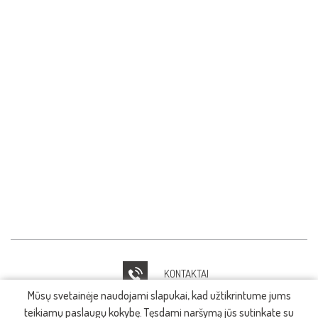
KONTAKTAI
Mūsų svetainėje naudojami slapukai, kad užtikrintume jums
IT PAGALBA
teikiamų paslaugų kokybę. Tęsdami naršymą jūs sutinkate su