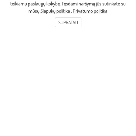
teikiamų paslaugų kokybę. Tęsdami naršymą jūs sutinkate su
mūsų
Slapukų politika
,
Privatumo politika
SUPRATAU
KONTAKTAI
IT PAGALBA
© 2026, LMTA. Visos teisės saugomos.