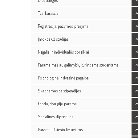
E-paslaugos
Tvarkaraščiai
Registracija, pažymos, prašymai
Įmokos už studijas
Negalia ir individualūs poreikiai
Parama mažiau galimybių turintiems studentams
Psichologinė ir dvasinė pagalba
Skatinamosios stipendijos
Fondų, draugijų parama
Socialinės stipendijos
Parama užsienio lietuviams