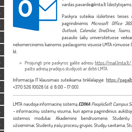
vardas.pavarde@lmta.lt (dėstytojams,
Paskyra suteikia išskirtines teise
pagrindinėmis
Microsoft Office
365
Outlook,
Calendar, OneDrive, Teams,
pasaulio šalių universitetuose veikia
nekomercinėmis kainomis paslaugomis visuose LMTA rūmuose (inst
kt.
Prisijungti prie paskyros galite adresu
https://mail.lmta.lt/
pašto adresą pradėjus studijuoti ar dirbti LMTA.
Informacija IT klausimais suteikiama tinklalapyje:
https://pagalb
+370 526 10028 (d. d. 8:00 – 17:00).
LMTA naudoja informacinę sistemą
EDINA
PeopleSoft Campus So
– informacinių sistemų visuma, kuri apima pagrindinius aukštoj
sistemos moduliai: Akademinė bendruomenė; Studentų p
užsiėmimai; Studentų įrašų procesų grupės; Studijų savitarna; Stu