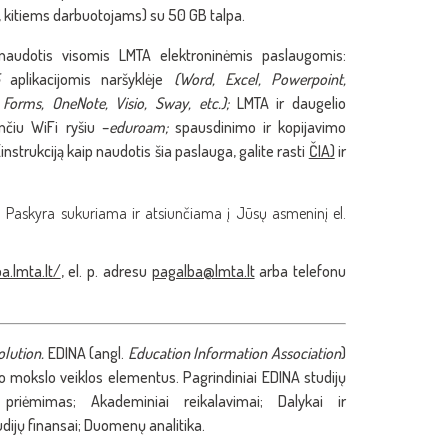
 kitiems darbuotojams) su 50 GB talpa.
s naudotis visomis LMTA elektroninėmis paslaugomis:
aplikacijomis naršyklėje
(Word, Excel, Powerpoint,
 Forms, OneNote, Visio, Sway, etc.);
LMTA ir daugelio
nčiu WiFi ryšiu –
eduroam;
spausdinimo ir kopijavimo
rukciją kaip naudotis šia paslauga, galite rasti
ČIA)
ir
. Paskyra sukuriama ir atsiunčiama į Jūsų asmeninį el.
a.lmta.lt/
, el. p. adresu
pagalba@lmta.lt
arba telefonu
lution.
EDINA (angl.
Education Information Association
)
o mokslo veiklos elementus. Pagrindiniai EDINA studijų
riėmimas; Akademiniai reikalavimai; Dalykai ir
dijų finansai; Duomenų analitika.