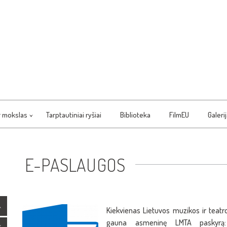
r mokslas
Tarptautiniai ryšiai
Biblioteka
FilmEU
Galeri
E-PASLAUGOS
Kiekvienas Lietuvos muzikos ir teatr
gauna asmeninę LMTA paskyrą: v