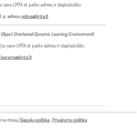
u savo LMTA el. pašto adresu ir slaptažodžiu.
l. p. adresu
edina@lmta.lt
.
 Object Orentiered Dynamic Learning Environment
).
/
su savo LMTA el. pašto adresu ir slaptažodžiu.
.becerra@lmta.lt
te su mūsų
Slapukų politika
,
Privatumo politika