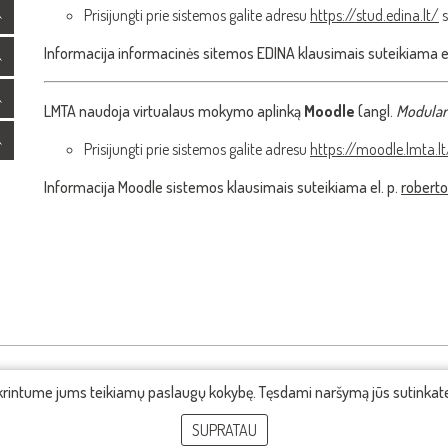
Prisijungti prie sistemos galite adresu
https://stud.edina.lt/
s
Informacija informacinės sitemos EDINA klausimais suteikiama e
LMTA naudoja virtualaus mokymo aplinką
Moodle
(angl.
Modular
Prisijungti prie sistemos galite adresu
https://moodle.lmta.lt
Informacija Moodle sistemos klausimais suteikiama el. p.
roberto
ikrintume jums teikiamų paslaugų kokybę. Tęsdami naršymą jūs sutinka
SUPRATAU