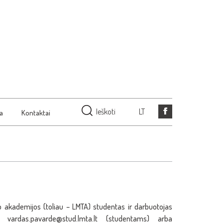
Ieškoti
LT
ja
Kontaktai
o akademijos (toliau – LMTA) studentas ir darbuotojas
ardas.pavarde@stud.lmta.lt (studentams) arba