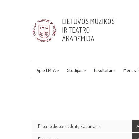
LIETUVOS MUZIKOS
IR TEATRO
AKADEMIJA
Apie LMTA
Studijos
Fakultetai
Menas i
El. pašto dėžutė studentų klausimams