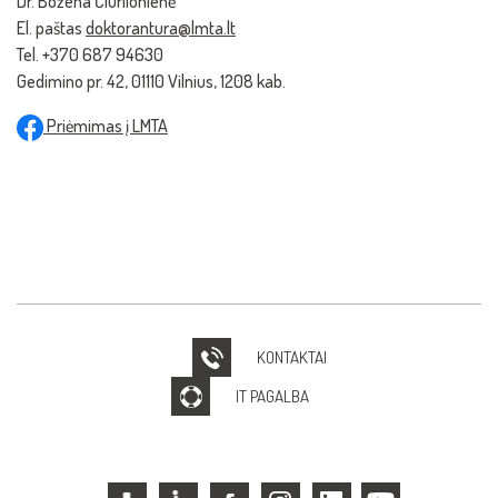
Dr. Božena Čiurlionienė
El. paštas
doktorantura@lmta.lt
Tel. +370 687 94630
Gedimino pr. 42, 01110 Vilnius, 1208 kab.
Priėmimas į LMTA
KONTAKTAI
IT PAGALBA