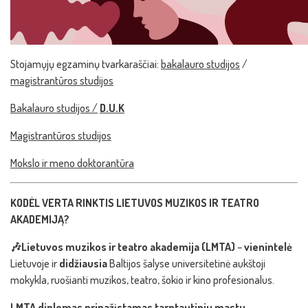
Stojamųjų egzaminų tvarkaraščiai:
bakalauro studijos
/
magistrantūros studijos
Bakalauro studijos /
D.U.K
Magistrantūros studijos
Mokslo ir meno doktorantūra
KODĖL VERTA RINKTIS LIETUVOS MUZIKOS IR TEATRO
AKADEMIJĄ?
🎶Lietuvos muzikos ir teatro akademija (LMTA)
–
vienintelė
Lietuvoje ir
didžiausia
Baltijos šalyse universitetinė aukštoji
mokykla, ruošianti muzikos, teatro, šokio ir kino profesionalus.
LMTA diplomas pripažįstamas tarptautiniu mastu
.