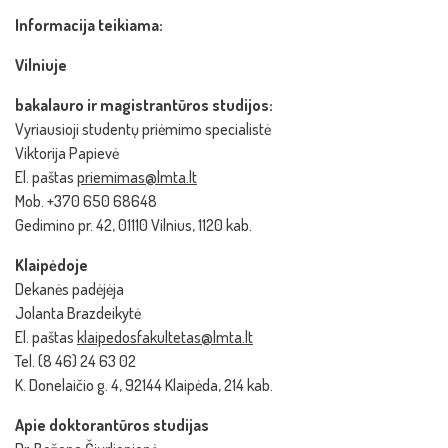
Informacija teikiama:
Vilniuje
bakalauro ir magistrantūros studijos:
Vyriausioji studentų priėmimo specialistė
Viktorija Papievė
El. paštas
priemimas@lmta.lt
Mob. +370 650 68648
Gedimino pr. 42, 01110 Vilnius, 1120 kab.
Klaipėdoje
Dekanės padėjėja
Jolanta Brazdeikytė
El. paštas
klaipedosfakultetas@lmta.lt
Tel. (8 46) 24 63 02
K. Donelaičio g. 4, 92144 Klaipėda, 214 kab.
Apie doktorantūros studijas