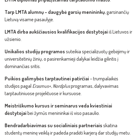
Tarp LMTA alumnų – daugybė garsių menininkų
, garsinančių
Lietuvą visame pasaulyje.
LMTA dirba aukščiausios kvalifikacijos dėstytojai
iš Lietuvos ir
užsienio.
Unikalios studijų programos
suteikia specializuotų gebėjimų ir
universitetinių žinių, o pasirenkamieji dalykai leidžia gilintis į
dominančias sritis.
Puikios galimybės tarptautinei patirčiai
– trumpalaikės
studijos pagal
Erasmus+
,
Nordplus
programas, dalyvavimas
tarptautiniuose projektuose ir kursuose.
Meistriškumo kursus ir seminarus veda kviestiniai
dėstytojai
bei žymūs menininkai iš viso pasaulio.
Bendradarbiavimas su socialiniais partneriais
skatina
studentų meninę veiklą ir padeda pradėti karjerą dar studijų metu.