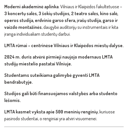
Moderni akademinė aplinka
: Vilniaus ir Klaipėdos fakultetuose –
3 koncertų salės, 3 šokių studijos, 2 teatro salės, kino salė,
operos studija, erdvinio garso sfera, įrašų studija, garso ir
vaizdo montažinės
, daugybė auditorijų su instrumentais ir kita
įranga individualiam studentų darbui.
LMTA rūmai – centrinėse Vilniaus ir Klaipėdos miestų dalyse.
2024 m. duris atvėrė pirmieji naujojo modernaus LMTA
studijų miestelio pastatai Vilniuje.
Studentams suteikiama galimybė gyventi LMTA
bendrabutyje.
Studijos gali būti finansuojamos valstybės arba studento
lėšomis.
LMTA kasmet vyksta apie 500 meninių renginių
, kuriuose
pasirodo studentai, o renginiai yra atviri visuomenei.