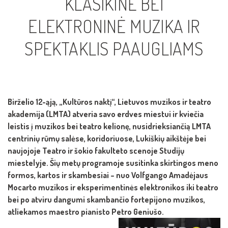
KLASIKINĖ BEI
ELEKTRONINĖ MUZIKA IR
SPEKTAKLIS PAAUGLIAMS
Birželio 12-ąją, „Kultūros naktį“, Lietuvos muzikos ir teatro
akademija (LMTA) atveria savo erdves miestui ir kviečia
leistis į muzikos bei teatro kelionę, nusidrieksiančią LMTA
centrinių rūmų salėse, koridoriuose, Lukiškių aikštėje bei
naujojoje Teatro ir šokio fakulteto scenoje Studijų
miestelyje. Šių metų programoje susitinka skirtingos meno
formos, kartos ir skambesiai – nuo Volfgango Amadėjaus
Mocarto muzikos ir eksperimentinės elektronikos iki teatro
bei po atviru dangumi skambančio fortepijono muzikos,
atliekamos maestro pianisto Petro Geniušo.