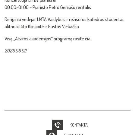
Koncertuoja LMTA pianistai
00:00–01:00 – Pianisto Petro Geniušo rečitalis
Renginio vedėjai: LMTA Vaidybos ir režisūros katedros studentai,
aktoriai Dita Klinkaitė ir Gustas Vičkačka.
Visą „Atviros akademijos“ programą rasite
čia.
2026 06 02
KONTAKTAI