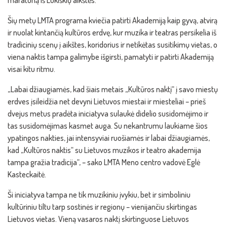
maratoną iš Lukiškių aikštės.
Šių metų LMTA programa kviečia patirti Akademiją kaip gyvą, atvirą
ir nuolat kintančią kultūros erdvę, kur muzika ir teatras persikelia iš
tradicinių scenų į aikštes, koridorius ir netikėtas susitikimų vietas, o
viena naktis tampa galimybe išgirsti, pamatyti ir patirti Akademiją
visai kitu ritmu.
„Labai džiaugiamės, kad šiais metais „Kultūros naktį“ į savo miestų
erdves įsileidžia net devyni Lietuvos miestai ir miesteliai – prieš
dvejus metus pradėta iniciatyva sulaukė didelio susidomėjimo ir
tas susidomėjimas kasmet auga. Su nekantrumu laukiame šios
ypatingos nakties, jai intensyviai ruošiamės ir labai džiaugiamės,
kad „Kultūros naktis“ su Lietuvos muzikos ir teatro akademija
tampa gražia tradicija“, – sako LMTA Meno centro vadovė Eglė
Kasteckaitė.
Ši iniciatyva tampa ne tik muzikiniu įvykiu, bet ir simboliniu
kultūriniu tiltu tarp sostinės ir regionų – vienijančiu skirtingas
Lietuvos vietas. Vieną vasaros naktį skirtinguose Lietuvos