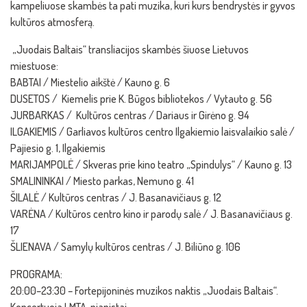
kampeliuose skambės ta pati muzika, kuri kurs bendrystės ir gyvos
kultūros atmosferą.
„Juodais Baltais“ transliacijos skambės šiuose Lietuvos
miestuose:
BABTAI / Miestelio aikštė / Kauno g. 6
DUSETOS / Kiemelis prie K. Būgos bibliotekos / Vytauto g. 56
JURBARKAS / Kultūros centras / Dariaus ir Girėno g. 94
ILGAKIEMIS / Garliavos kultūros centro Ilgakiemio laisvalaikio salė /
Pajiesio g. 1, Ilgakiemis
MARIJAMPOLĖ / Skveras prie kino teatro „Spindulys“ / Kauno g. 13
SMALININKAI / Miesto parkas, Nemuno g. 41
ŠILALĖ / Kultūros centras / J. Basanavičiaus g. 12
VARĖNA / Kultūros centro kino ir parodų salė / J. Basanavičiaus g.
17
ŠLIENAVA / Samylų kultūros centras / J. Biliūno g. 106
PROGRAMA:
20:00–23:30 – Fortepijoninės muzikos naktis „Juodais Baltais“.