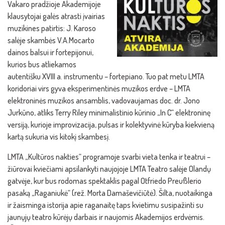
Vakaro pradžioje Akademijoje
klausytojai galės atrasti įvairias
muzikines patirtis: J. Karoso
salėje skambės V.A.Mocarto
dainos balsui ir fortepijonui,
kurios bus atliekamos
autentišku XVIII a. instrumentu – fortepiano. Tuo pat metu LMTA
koridoriai virs gyva eksperimentinės muzikos erdve – LMTA
elektroninės muzikos ansamblis, vadovaujamas doc. dr. Jono
Jurkūno, atliks Terry Riley minimalistinio kūrinio „In C“ elektroninę
versiją, kurioje improvizacija, pulsas ir kolektyvinė kūryba kiekvieną
kartą sukuria vis kitokį skambesį.
LMTA „Kultūros nakties“ programoje svarbi vieta tenka ir teatrui –
žiūrovai kviečiami apsilankyti naujojoje LMTA Teatro salėje Olandų
gatvėje, kur bus rodomas spektaklis pagal Otfriedo Preußlerio
pasaką „Raganiukė“ (rež. Morta Damaševičiūtė). Šilta, nuotaikinga
ir žaisminga istorija apie raganaitę taps kvietimu susipažinti su
jaunųjų teatro kūrėjų darbais ir naujomis Akademijos erdvėmis.