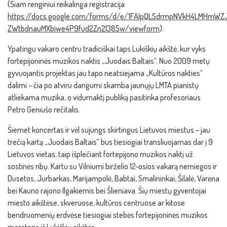
(Šiam renginiui reikalinga registracija
https://docs.google.com/forms/d/e/1FAIpQLSdrmpNVkH4LMHmWZ
ZWtbdnauMXbiwe4P9fud2Zn2l38Sw/viewform
).
Ypatingu vakaro centru tradiciškai taps Lukiškių aikštė, kur vyks
fortepijoninės muzikos naktis „Juodais Baltais“. Nuo 2009 metų
gyvuojantis projektas jau tapo neatsiejama „Kultūros nakties“
dalimi – čia po atviru dangumi skamba jaunųjų LMTA pianistų
atliekama muzika, o vidurnaktį publiką pasitinka profesoriaus
Petro Geniušo rečitalis.
Šiemet koncertas ir vėl sujungs skirtingus Lietuvos miestus – jau
trečią kartą „Juodais Baltais“ bus tiesiogiai transliuojamas dar į 9
Lietuvos vietas, taip išplečiant fortepijono muzikos naktį už
sostinės ribų. Kartu su Vilniumi birželio 12-osios vakarą nemiegos ir
Dusetos, Jurbarkas, Marijampolė, Babtai, Smalininkai, Šilalė, Varėna
bei Kauno rajono Ilgakiemis bei Šlieniava. Šių miestų gyventojai
miesto aikštėse, skveruose, kultūros centruose ar kitose
bendruomenių erdvėse tiesiogiai stebės fortepijoninės muzikos