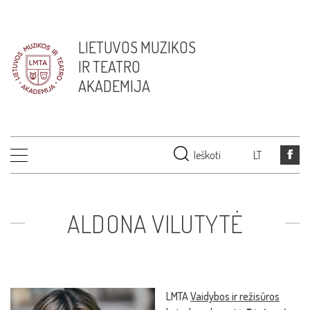
LIETUVOS MUZIKOS
IR TEATRO
AKADEMIJA
Ieškoti
LT
ALDONA VILUTYTĖ
LMTA
Vaidybos ir režisūros