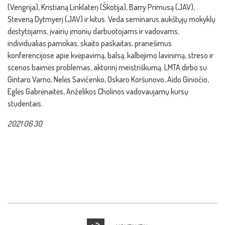
(Vengrija), Kristianą Linklaterį (Škotija), Barry Primusą (JAV),
Steveną Dytmyerį (JAV) ir kitus. Veda seminarus aukštųjų mokyklų
dėstytojams, įvairių įmonių darbuotojams ir vadovams,
individualias pamokas, skaito paskaitas, pranešimus
konferencijose apie kvėpavimą, balsą, kalbėjimo lavinimą, streso ir
scenos baimės problemas, aktorinį meistriškumą. LMTA dirbo su
Gintaro Varno, Nelės Savičenko, Oskaro Koršunovo, Aido Giniočio,
Eglės Gabrėnaitės, Anželikos Cholinos vadovaujamų kursų
studentais.
2021 06 30