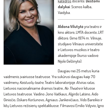
katedros
docentė.
Dėstomi
dalykai
: Scenos kalba,
Vaidyba.
Aldona Vilutytė
yra teatro ir
kino aktorė, LMTA docentė, LRT
diktorė. Gimė 1974 m. Vilniuje,
studijavo Vilniaus universitete
ir Lietuvos muzikos ir teatro
akademijoje (kurso vadovė
Nijolė Gelžinytė).
Daugiau nei 25 metus kuria
vaidmenis įvairiuose teatruose. Yra sukūrusi daugiau kaip 70
vaidmenų
Keistuolių teatre
, Teatro laboratorijoje
Atviras ratas
,
Lietuvos nacionaliniame dramos teatre,
No Theatre
ir kituose
Lietuvos teatruose. Vaidino Jono Vaitkaus, Algirdo Latėno, Aido
Giniočio, Oskaro Koršunovo, Agniaus Jankevičiaus, Vido Bareikio ir
kitų Lietuvos režisierių spektakliuose. Filmavosi Emilio Vėlyvio, Igno