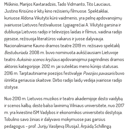
Miškinio, Marijos Kavtaradzės, Tado Vidmanto, Tito Lauciaus,
Justino Krisiūno ir kitų kino režisierių filmuose. Spektakliai,
kuriuose Aldona Vikutytė kūrė vaidmenis, yra pelnę apdovanojimų
įvairiuose Lietuvos festivaliuose. Lygiagrečiai A. Vilutytė garsina ir
dubliuoja Lietuvos radijo ir televizijos laidas ir filmus, vaidina radijo
pjesėse, režisuoja literatūros vakarus ir juose dalyvauja.
Nacionaliniame Kauno dramos teatre 2019 m. režisavo spektaklį
Bestuburiada
. 2008 m. buvo nominuota aukščiausiam Lietuvoje
teatro
Auksinio scenos kryžiaus
apdovanojimui pagrindinės dramos
aktorės kategorijoje. 2012 m. jai suteiktas meno kūrėjo statusas.
2016 m. Tarptautiniame poezijos festivalyje
Poezijos pavasaris
buvo
išrinkta geriausia skaitove. Dirbo radijo laidų vedėja įvairiose radijo
stotyse.
Nuo 2010 m. Lietuvos muzikos ir teatro akademijoje dėsto vaidybą
ir scenos kalbą; dėstė balso lavinimą Vilniaus universitete, nuo 2017
m. yra kviestinė ISM Vadybos ir ekonomikos universiteto dėstytoja.
Tobulino savo žinias ir dalyvavo mokymuose pas garsius
pedagogus – prof. Jurijų Vasiljevą (Rusija), Árpádą Schillingą