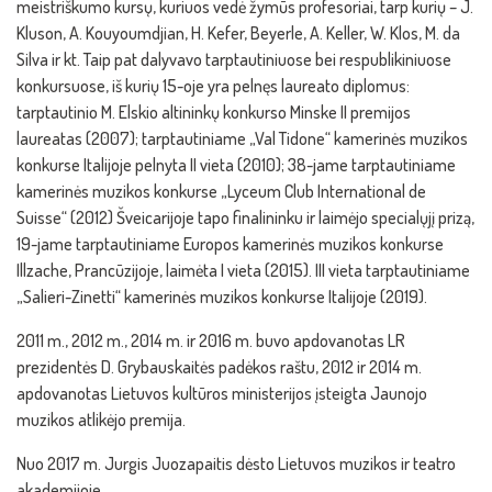
meistriškumo kursų, kuriuos vedė žymūs profesoriai, tarp kurių – J.
Kluson, A. Kouyoumdjian, H. Kefer, Beyerle, A. Keller, W. Klos, M. da
Silva ir kt. Taip pat dalyvavo tarptautiniuose bei respublikiniuose
konkursuose, iš kurių 15-oje yra pelnęs laureato diplomus:
tarptautinio M. Elskio altininkų konkurso Minske II premijos
laureatas (2007); tarptautiniame „Val Tidone“ kamerinės muzikos
konkurse Italijoje pelnyta II vieta (2010); 38-jame tarptautiniame
kamerinės muzikos konkurse „Lyceum Club International de
Suisse“ (2012) Šveicarijoje tapo finalininku ir laimėjo specialųjį prizą,
19-jame tarptautiniame Europos kamerinės muzikos konkurse
Illzache, Prancūzijoje, laimėta I vieta (2015). III vieta tarptautiniame
„Salieri-Zinetti“ kamerinės muzikos konkurse Italijoje (2019).
2011 m., 2012 m., 2014 m. ir 2016 m. buvo apdovanotas LR
prezidentės D. Grybauskaitės padėkos raštu, 2012 ir 2014 m.
apdovanotas Lietuvos kultūros ministerijos įsteigta Jaunojo
muzikos atlikėjo premija.
Nuo 2017 m. Jurgis Juozapaitis dėsto Lietuvos muzikos ir teatro
akademijoje.