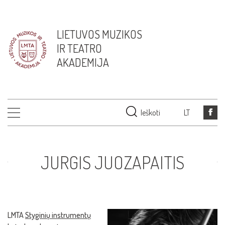
LIETUVOS MUZIKOS
IR TEATRO
AKADEMIJA
Ieškoti
LT
JURGIS JUOZAPAITIS
LMTA
Styginių instrumentų