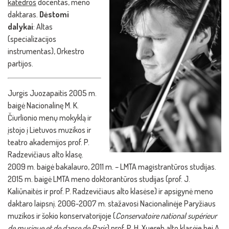
katedros
docentas, meno
daktaras.
Dėstomi
dalykai
: Altas
(specializacijos
instrumentas), Orkestro
partijos.
Jurgis Juozapaitis 2005 m.
baigė Nacionalinę M. K.
Čiurlionio menų mokyklą ir
įstojo į Lietuvos muzikos ir
teatro akademijos prof. P.
Radzevičiaus alto klasę.
2009 m. baigė bakalauro, 2011 m. – LMTA magistrantūros studijas.
2015 m. baigė LMTA meno doktorantūros studijas (prof. J.
Kaliūnaitės ir prof. P. Radzevičiaus alto klasėse) ir apsigynė meno
daktaro laipsnį. 2006-2007 m. stažavosi Nacionalinėje Paryžiaus
muzikos ir šokio konservatorijoje (
Conservatoire national supérieur
de musique et de danse de Paris
) prof. P. H. Xuereb alto klasėje bei A.