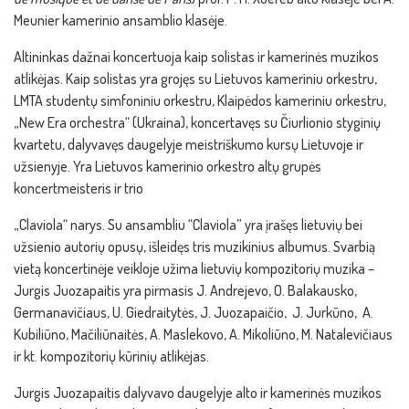
Meunier kamerinio ansamblio klasėje.
Altininkas dažnai koncertuoja kaip solistas ir kamerinės muzikos
atlikėjas. Kaip solistas yra grojęs su Lietuvos kameriniu orkestru,
LMTA studentų simfoniniu orkestru, Klaipėdos kameriniu orkestru,
„New Era orchestra“ (Ukraina), koncertavęs su Čiurlionio styginių
kvartetu, dalyvavęs daugelyje meistriškumo kursų Lietuvoje ir
užsienyje. Yra Lietuvos kamerinio orkestro altų grupės
koncertmeisteris ir trio
„Claviola“ narys. Su ansambliu “Claviola” yra įrašęs lietuvių bei
užsienio autorių opusų, išleidęs tris muzikinius albumus. Svarbią
vietą koncertinėje veikloje užima lietuvių kompozitorių muzika –
Jurgis Juozapaitis yra pirmasis J. Andrejevo, O. Balakausko,
Germanavičiaus, U. Giedraitytės, J. Juozapaičio, J. Jurkūno, A.
Kubiliūno, Mačiliūnaitės, A. Maslekovo, A. Mikoliūno, M. Natalevičiaus
ir kt. kompozitorių kūrinių atlikėjas.
Jurgis Juozapaitis dalyvavo daugelyje alto ir kamerinės muzikos