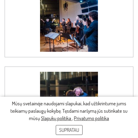
Mūsų svetainėje naudojami slapukai, kad užtikrintume jums
teikiamų paslaugų kokybę. Tęsdami naršymą jūs sutinkate su
mūsų
Slapukų politika
,
Privatumo politika
SUPRATAU