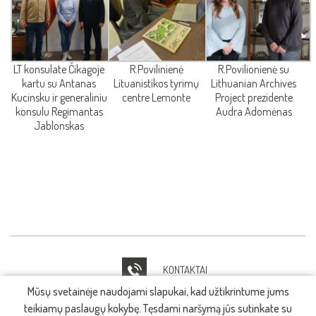
LT konsulate Čikagoje
R.Povilinienė
R.Povilionienė su
kartu su Antanas
Lituanistikos tyrimų
Lithuanian Archives
Kucinsku ir generaliniu
centre Lemonte
Project prezidente
konsulu Regimantas
Audra Adomėnas
Jablonskas
KONTAKTAI
Mūsų svetainėje naudojami slapukai, kad užtikrintume jums
IT PAGALBA
teikiamų paslaugų kokybę. Tęsdami naršymą jūs sutinkate su