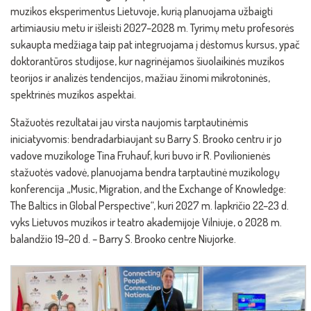
muzikos eksperimentus Lietuvoje, kurią planuojama užbaigti
artimiausiu metu ir išleisti 2027–2028 m. Tyrimų metu profesorės
sukaupta medžiaga taip pat integruojama į dėstomus kursus, ypač
doktorantūros studijose, kur nagrinėjamos šiuolaikinės muzikos
teorijos ir analizės tendencijos, mažiau žinomi mikrotoninės,
spektrinės muzikos aspektai.
Stažuotės rezultatai jau virsta naujomis tarptautinėmis
iniciatyvomis: bendradarbiaujant su Barry S. Brooko centru ir jo
vadove muzikologe Tina Fruhauf, kuri buvo ir R. Povilionienės
stažuotės vadovė, planuojama bendra tarptautinė muzikologų
konferencija „Music, Migration, and the Exchange of Knowledge:
The Baltics in Global Perspective“, kuri 2027 m. lapkričio 22–23 d.
vyks Lietuvos muzikos ir teatro akademijoje Vilniuje, o 2028 m.
balandžio 19–20 d. – Barry S. Brooko centre Niujorke.