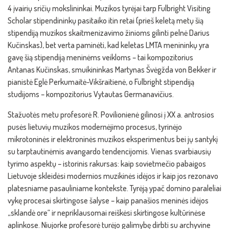
4 įvairių sričių mokslininkai. Muzikos tyrėjai tarp Fulbright Visiting
Scholar stipendininkų pasitaiko itin retai (prieš keletą metų šią
stipendiją muzikos skaitmenizavimo žinioms gilinti pelnė Darius
Kučinskas), bet verta paminėti, kad keletas LMTA menininkų yra
gavę šią stipendiją meninėms veikloms – tai kompozitorius
Antanas Kučinskas, smuikininkas Martynas Švėgžda von Bekker ir
pianistė Eglė Perkumaitė-Vikšraitienė, o Fulbright stipendiją
studijoms – kompozitorius Vytautas Germanavičius.
Stažuotės metu profesorė R. Povilionienė gilinosi į XX a. antrosios
pusės lietuvių muzikos modernėjimo procesus, tyrinėjo
mikrotoninės ir elektroninės muzikos eksperimentus bei jų santykį
su tarptautinėmis avangardo tendencijomis. Vienas svarbiausių
tyrimo aspektų – istorinis rakursas: kaip sovietmečio pabaigos
Lietuvoje skleidėsi modernios muzikinės idėjos ir kaip jos rezonavo
platesniame pasauliniame kontekste. Tyrėją ypač domino paraleliai
vykę procesai skirtingose šalyse – kaip panašios meninės idėjos
„sklandė ore“ ir nepriklausomai reiškėsi skirtingose kultūrinėse
aplinkose. Niujorke profesorė turėjo galimybę dirbti su archyvine