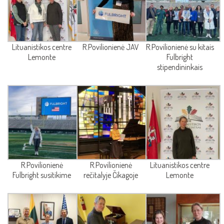
Lituanistikos centre
R.Povilionienė JAV
R.Povilionienė su kitais
Lemonte
Fulbright
stipendininkais
R.Povilionienė
R.Povilionienė
Lituanistikos centre
Fulbright susitikime
rečitalyje Čikagoje
Lemonte