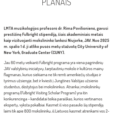
PLANAIS
LMTA muzikologijos profesorė dr. Rima Povilionienė, gavusi
prestižinę Fulbright stipendiją, šiais akademiniais metais
kaip vizituojanti mokslininkė lankėsi Niujorke, JAV. Nuo 2025
m. spalio 1 d. ji atliko pusės metų stažuotę City University of
New York, Graduate Center (CUNY).
Jau 80 metų veikianti Fulbright programa yra viena pagrindinių
JAV valstybinių iniciatyvų, tarptautinių mokslo ir kultūros mainų
flagmanas, kuriuo siekiama ne tik remti amerikiečių studijas ir
tyrimus užsienyje, bet ir kviesti į Jungtines Valstijas užsienio
studentus, dėstytojus bei mokslininkus. Atranka į mokslininkų
programą (Fulbright Visiting Scholar Program) yra itin
konkurencinga – kandidatai teikia paraiškas, kurios vertinamos
ekspertų, vyksta pokalbiai. Kasmet iš viso pasaulio šią stipendiją
laimi tik apie 800 mokslininkų, iš Lietuvos kasmet atrenkami vos 2–