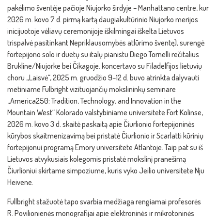
pakėlimo šventėje pačioje Niujorko širdyje – Manhattano centre, kur
2026 m. kovo 7 d. pirmą kartą daugiakultūrinio Niujorko merijos
inicijuotoje vėliavų ceremonijoje iškilmingai iškelta Lietuvos
trispalvė pasitinkant Nepriklausomybės atlūrimo šventę), surengė
fortepijono solo ir duetų su italų pianistu Diego Tornelli rečitalius
Brukline/Niujorke bei Čikagoje, koncertavo su Filadelfijos lietuvių
choru „Laisvė“, 2025 m. gruodžio 9–12 d. buvo atrinkta dalyvauti
metiniame Fulbright vizituojančių mokslininkų seminare
„America250: Tradition, Technology, and Innovation in the
Mountain West“ Kolorado valstybiniame universitete Fort Kolinse,
2026 m. kovo 3 d. skaitė paskaitą apie Čiurlionio fortepijoninės
kūrybos skaitmenizavimą bei pristatė Čiurlionio ir Scarlatti kūrinių
fortepijonui programą Emory universitete Atlantoje. Taip pat su iš
Lietuvos atvykusiais kolegomis pristatė mokslinį pranešimą
Čiurlioniui skirtame simpoziume, kuris vyko Jeilio universitete Nju
Heivene.
Fullbright stažuotė tapo svarbia medžiaga rengiamai profesorės
R. Povilionienės monografijai apie elektroninės ir mikrotoninės