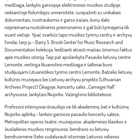
medžiaga, lankytis garsiojoje elektroninės muzikos studijoje,
veikiančioje Kolumbijos universitete, susipažinti su unikaliais
dokumentais, nuotraukomis ir garso įrašais, kurių dalis
neprieinama nuotolinėmis priemonėmis ir gali būti tyrinėjama tik
esant vietoje. Ypač svarbūs tapo muzikos tyrimų centrų ir archyvų
fondai, tarp jų – Barry S. Brook Center for Music Research and
Documentation kolekcija, leidžianti atrasti mažiau žinomus faktus
apie muzikos istoriją. Taip pat apsilankyta Pasaulio lietuvių centre
Lemonte, vertinga lituanistinė medžiaga ir šaltiniai buvo
studijuojami Lituanistikos tyrimo centro Lemonte, Balzeko lietuvių
kultūros muziejaus bei Lietuvių archyvų projekto (Lithuanian
Archives Project) Čikagoje, koncertų salės „Carnegie Hall“
archyvuose, lankytasi Niujorko, Vašingtono bibliotekose.
Profesorė intensyviai išnaudojo ne tik akademinę, bet ir kultūrinę
Niujorko aplinką – lankėsi garsiose pasaulio koncertų salėse,
Metropolitan operos teatre, muziejuose, akademinės klasikos ir
šiuolaikinės muzikos renginiuose, bendravo su lietuvių
bendruomene (teko sudalyvauti istorinėje Lietuvos vėliavos