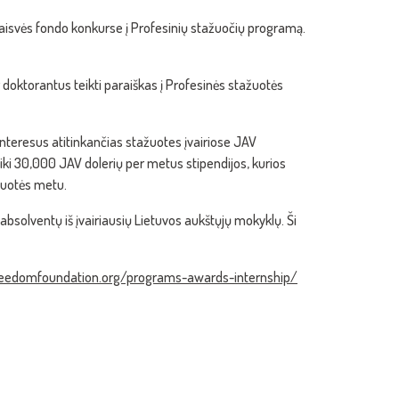
 laisvės fondo konkurse į Profesinių stažuočių programą.
oktorantus teikti paraiškas į Profesinės stažuotės
interesus atitinkančias stažuotes įvairiose JAV
i 30,000 JAV dolerių per metus stipendijos, kurios
žuotės metu.
bsolventų iš įvairiausių Lietuvos aukštųjų mokyklų. Ši
freedomfoundation.org/programs-awards-internship/