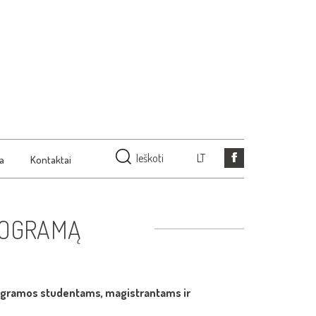
Ieškoti
LT
ja
Kontaktai
ROGRAMĄ
programos studentams, magistrantams ir