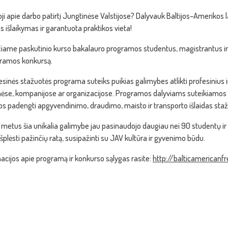
oji apie darbo patirtį Jungtinėse Valstijose? Dalyvauk Baltijos–Amerikos
as išlaikymas ir garantuota praktikos vieta!
čiame paskutinio kurso bakalauro programos studentus, magistrantus ir d
ramos konkursą.
esinės stažuotės programa suteiks puikias galimybes atlikti profesinius 
ėse, kompanijose ar organizacijose. Programos dalyviams suteikiamos ik
tos padengti apgyvendinimo, draudimo, maisto ir transporto išlaidas sta
 metus šia unikalia galimybe jau pasinaudojo daugiau nei 90 studentų ir a
išplėsti pažinčių ratą, susipažinti su JAV kultūra ir gyvenimo būdu.
cijos apie programą ir konkurso sąlygas rasite:
http://balticamerican