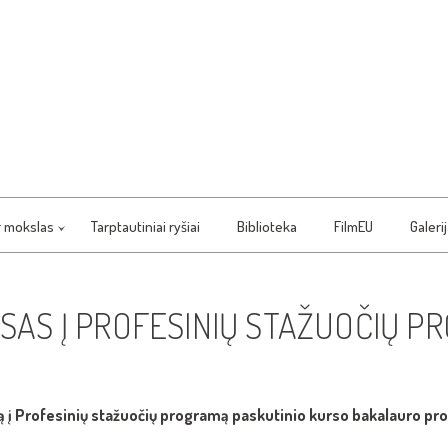
r mokslas
Tarptautiniai ryšiai
Biblioteka
FilmEU
Galeri
SAS Į PROFESINIŲ STAŽUOČIŲ P
są į Profesinių stažuočių programą paskutinio kurso bakalauro 