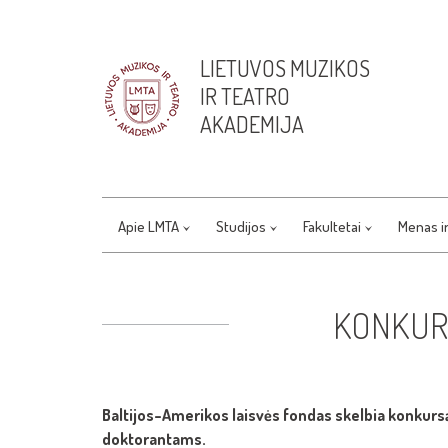
LIETUVOS MUZIKOS
IR TEATRO
AKADEMIJA
Apie LMTA
Studijos
Fakultetai
Menas i
KONKUR
Baltijos–Amerikos laisvės fondas skelbia konkur
doktorantams.