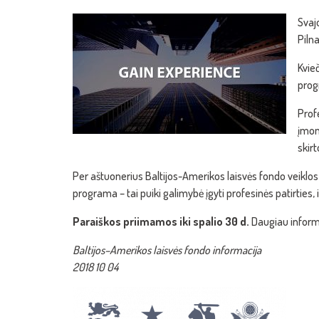
Svaj
Piln
Kvie
prog
Prof
įmon
skir
Per aštuonerius Baltijos-Amerikos laisvės fondo veiklos
programa – tai puiki galimybė įgyti profesinės patirties, 
Paraiškos priimamos iki spalio 30 d.
Daugiau informa
Baltijos–Amerikos laisvės fondo informacija
2018 10 04