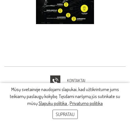
KONTAKTAI
Mūsų svetainėje naudojami slapukai, kad užtikrintume jums
IT PAGALBA
teikiamų paslaugų kokybę. Tęsdami naršymą jūs sutinkate su
mūsų
Slapukų politika
,
Privatumo politika
SUPRATAU