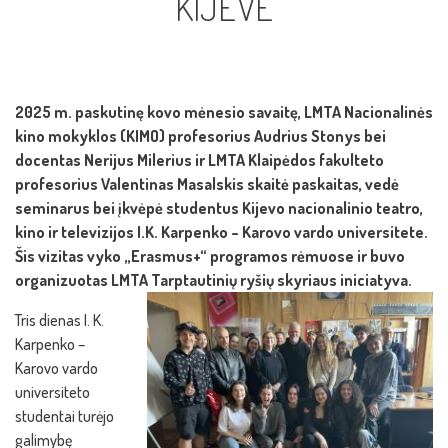
KIJEVE
2025 m. paskutinę kovo mėnesio savaitę, LMTA Nacionalinės
kino mokyklos (KIMO) profesorius Audrius Stonys bei
docentas Nerijus Milerius ir LMTA Klaipėdos fakulteto
profesorius Valentinas Masalskis skaitė paskaitas, vedė
seminarus bei įkvėpė studentus Kijevo nacionalinio teatro,
kino ir televizijos I.K. Karpenko – Karovo vardo universitete.
Šis vizitas vyko „Erasmus+“ programos rėmuose ir buvo
organizuotas LMTA Tarptautinių ryšių skyriaus iniciatyva.
Tris dienas I. K.
Karpenko –
Karovo vardo
universiteto
studentai turėjo
galimybę