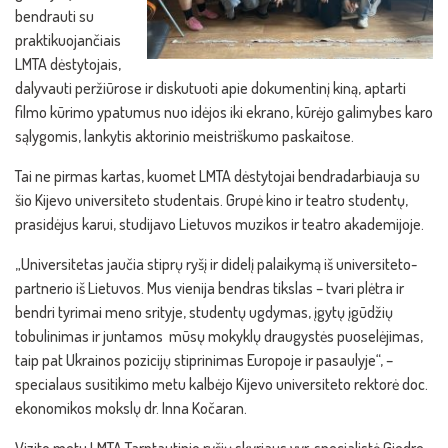
bendrauti su
praktikuojančiais
LMTA dėstytojais,
dalyvauti peržiūrose ir diskutuoti apie dokumentinį kiną, aptarti
filmo kūrimo ypatumus nuo idėjos iki ekrano, kūrėjo galimybes karo
sąlygomis, lankytis aktorinio meistriškumo paskaitose.
Tai ne pirmas kartas, kuomet LMTA dėstytojai bendradarbiauja su
šio Kijevo universiteto studentais. Grupė kino ir teatro studentų,
prasidėjus karui, studijavo Lietuvos muzikos ir teatro akademijoje.
„Universitetas jaučia stiprų ryšį ir didelį palaikymą iš universiteto-
partnerio iš Lietuvos. Mus vienija bendras tikslas – tvari plėtra ir
bendri tyrimai meno srityje, studentų ugdymas, įgytų įgūdžių
tobulinimas ir juntamos mūsų mokyklų draugystės puoselėjimas,
taip pat Ukrainos pozicijų stiprinimas Europoje ir pasaulyje“, –
specialaus susitikimo metu kalbėjo Kijevo universiteto rektorė doc.
ekonomikos mokslų dr. Inna Kočaran.