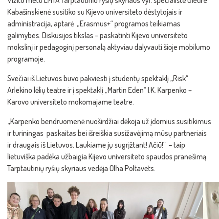
Vizito metu LMTA Tarptautinio ryšių skyriaus vyr. specialistė Giedre
Kabašinskienė susitiko su Kijevo universiteto dėstytojais ir
administracija, aptarė „Erasmus+“ programos teikiamas
galimybes. Diskusijos tikslas – paskatinti Kijevo universiteto
mokslinį ir pedagoginį personalą aktyviau dalyvauti šioje mobilumo
programoje.
Svečiai iš Lietuvos buvo pakviesti į studentų spektaklį „Risk“
Arlekino lėlių teatre ir į spektaklį „Martin Eden“ I.K. Karpenko –
Karovo universiteto mokomajame teatre.
„Karpenko bendruomenė nuoširdžiai dėkoja už įdomius susitikimus
ir turiningas paskaitas bei išreiškia susižavėjimą mūsų partneriais
ir draugais iš Lietuvos. Laukiame jų sugrįžtant! Ačiū!“ – taip
lietuviška padėka užbaigia Kijevo universiteto spaudos pranešimą
Tarptautinių ryšių skyriaus vedėja Olha Poltavets.