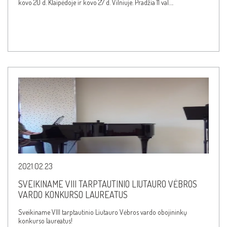
kovo 20 d. Klaipėdoje ir kovo 27 d. Vilniuje. Pradžia 11 val….
2021.02.23
SVEIKINAME VIII TARPTAUTINIO LIUTAURO VĖBROS
VARDO KONKURSO LAUREATUS
Sveikiname VIII tarptautinio Liutauro Vėbros vardo obojininkų
konkurso laureatus!