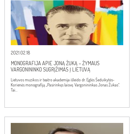
2021.02.18
MONOGRAFIJA APIE JONĄ ŽUKĄ – ŽYMAUS
VARGONININKO SUGRĮŽIMAS Į LIETUVĄ
Lietuvos muzikos ir teatro akademija išleido dr. Eglės Šeduikytės-
Korienės monografiją „Pasirinkęs laisvę. Vargonininkas Jonas Žukas“.
Tai…