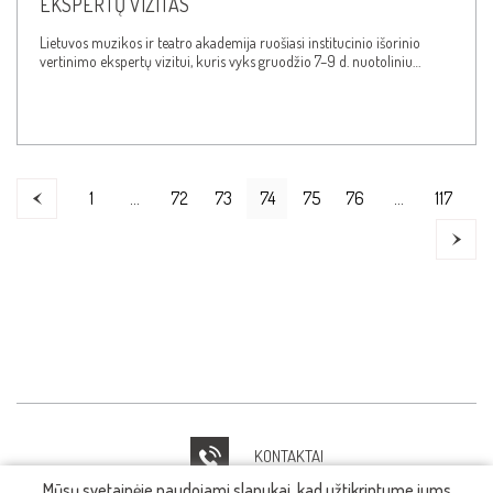
EKSPERTŲ VIZITAS
Lietuvos muzikos ir teatro akademija ruošiasi institucinio išorinio
vertinimo ekspertų vizitui, kuris vyks gruodžio 7–9 d. nuotoliniu…
1
…
72
73
74
75
76
…
117
KONTAKTAI
Mūsų svetainėje naudojami slapukai, kad užtikrintume jums