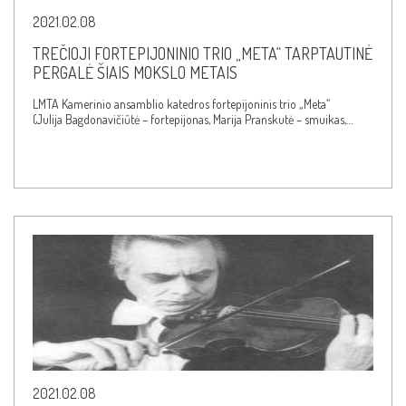
2021.02.08
TREČIOJI FORTEPIJONINIO TRIO „META“ TARPTAUTINĖ
PERGALĖ ŠIAIS MOKSLO METAIS
LMTA Kamerinio ansamblio katedros fortepijoninis trio „Meta“
(Julija Bagdonavičiūtė – fortepijonas, Marija Pranskutė – smuikas,…
2021.02.08