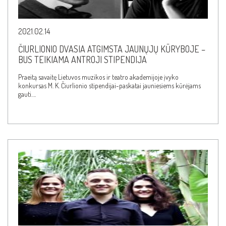
2021.02.14
ČIURLIONIO DVASIA ATGIMSTA JAUNŲJŲ KŪRYBOJE –
BUS TEIKIAMA ANTROJI STIPENDIJA
Praeitą savaitę Lietuvos muzikos ir teatro akademijoje įvyko
konkursas M. K. Čiurlionio stipendijai-paskatai jauniesiems kūrėjams
gauti….