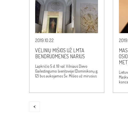
2019.10.22
2019.
VĖLINIŲ MIŠIOS UŽ LMTA
MAS
BENDRUOMENĖS NARIUS
OSIO
MET
Lapkričio 5 d. 18 val. Vilniaus Dievo
Gailestingumo šventovėje (Dominikonų g.
Lietu
12) bus aukojamos Šv. Mišios už mirusius
Maskvo
Lietuvos muzikos ir…
koncer
kompo