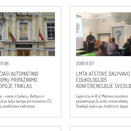
11.06
2019.11.07
ČIASI AUTOMATINIO
LMTA ATSTOVĖ DALYVAVO
LOMŲ PRIPAŽINIMO
EDUKOLOGIJOS
OPOJE TINKLAS
KONFERENCIJOJE ŠVEDIJ
a – viena iš lyderių. Baltijos ir
Lapkričio 4–8 d. Malmės muzikos
iukso šalys tampa pirmosiomis ES
akademijoje (Lundo universitetas,
s, praktiniais veiksmais
Švedija) įvyko jau tradiciniu tapęs
nčiomis bendrą Europos…
renginys – konferencija ir…