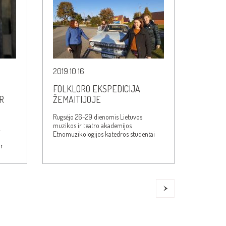
2019.10.16
FOLKLORO EKSPEDICIJA
R
ŽEMAITIJOJE
Rugsėjo 26-29 dienomis Lietuvos
muzikos ir teatro akademijos
.
Etnomuzikologijos katedros studentai
vyko į tradicinę folkloro ekspediciją,…
ir