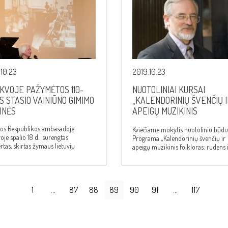
10.23
2019.10.23
KVOJE PAŽYMĖTOS 110-
NUOTOLINIAI KURSAI
S STASIO VAINIŪNO GIMIMO
„KALENDORINIŲ ŠVENČIŲ I
INĖS
APEIGŲ MUZIKINIS
FOLKLORAS“
vos Respublikos ambasadoje
Kviečiame mokytis nuotoliniu būdu
je spalio 18 d. surengtas
Programa „Kalendorinių švenčių ir
tas, skirtas žymaus lietuvių
apeigų muzikinis folkloras: rudens 
zitoriaus, pianisto ir pedagogo…
žiemos laikotarpiai“….
1
…
87
88
89
90
91
…
117