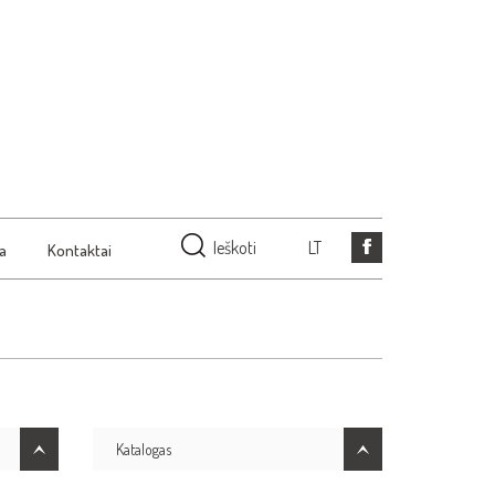
Ieškoti
LT
ja
Kontaktai
Katalogas