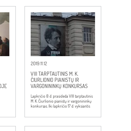
2019.11.12
VIII TARPTAUTINIS M. K.
ČIURLIONIO PIANISTŲ IR
OJE
VARGONININKŲ KONKURSAS
Lapkričio 8 d. prasideda VIII tarptautinis
M. K. Čiurlionio pianistų ir vargonininkų
konkursas. Iki lapkričio 17 d. vyksiantis
renginys…