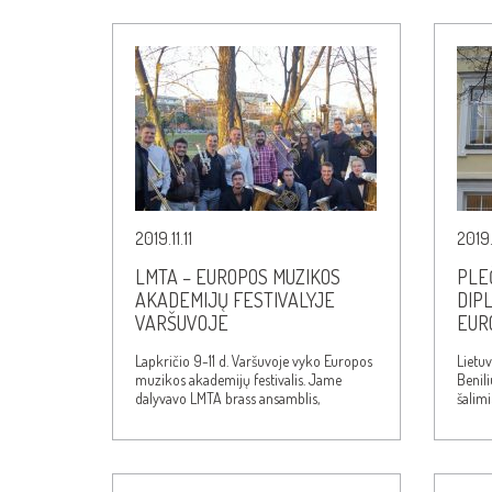
2019.11.11
2019.
LMTA – EUROPOS MUZIKOS
PLE
AKADEMIJŲ FESTIVALYJE
DIP
VARŠUVOJE
EUR
Lapkričio 9-11 d. Varšuvoje vyko Europos
Lietuv
muzikos akademijų festivalis. Jame
Benil
dalyvavo LMTA brass ansamblis,
šalimi
vadovaujamas doc. Mariaus…
kuria