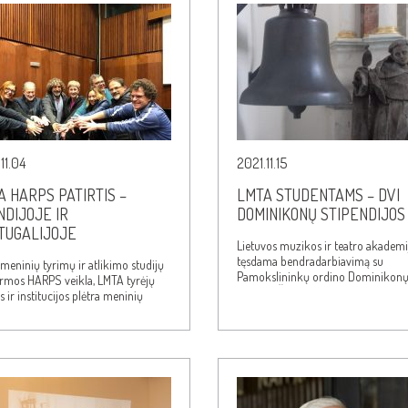
11.04
2021.11.15
A HARPS PATIRTIS –
LMTA STUDENTAMS – DVI
NDIJOJE IR
DOMINIKONŲ STIPENDIJOS
TUGALIJOJE
Lietuvos muzikos ir teatro akademi
tęsdama bendradarbiavimą su
meninių tyrimų ir atlikimo studijų
Pamokslininkų ordino Dominikon
ormos HARPS veikla, LMTA tyrėjų
Vilniaus Šv. apaštalų Pilypo ir Jok
is ir institucijos plėtra meninių
ų srityje tampa…