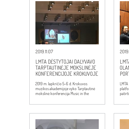
2019.11.07
2019.
LMTA DĖSTYTOJAI DALYVAVO
LMT
TARPTAUTINĖJE MOKSLINĖJE
OLA
KONFERENCIJOJE KROKUVOJE
POR
2019 m. lapkričio 5–6 d. Krokuvos
LMTA 
muzikos akademijoje vyko Tarptautinė
platf
mokslinė konferencija Music in the
patirt
context of poetry and…
tyrim