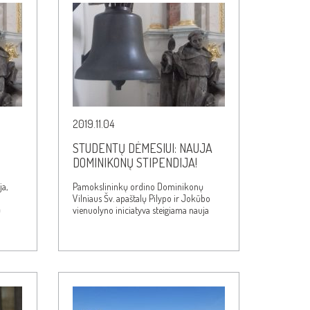
2019.11.04
STUDENTŲ DĖMESIUI: NAUJA
DOMINIKONŲ STIPENDIJA!
ja,
Pamokslininkų ordino Dominikonų
Vilniaus Šv. apaštalų Pilypo ir Jokūbo
ų
vienuolyno iniciatyva steigiama nauja
ūbo…
stipendija socialiai…