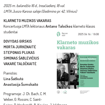
2025 m. balandžio 16 d., treačiadienį, 18 val.
LMTA Juozo Karoso salėje (Gedimino pr. 42, Vilnius)
KLARNETO MUZIKOS VAKARAS
Koncertuoja LMTA lektoriaus
Antano Taločkos
klarneto klasės
studentai
DOVYDAS GIRSKIS
MORTA JURKĖNAITĖ
STEPONAS PLUKAS
SIMONAS ŠABLEVIČIUS
VAKARĖ TALOČKAITĖ
Pianistės:
Lina Šatkutė
Anastasija Šumskaitė
Programoje: J. Ch. Bach, C. M.
Weber, G. Rossini, C. Saint-