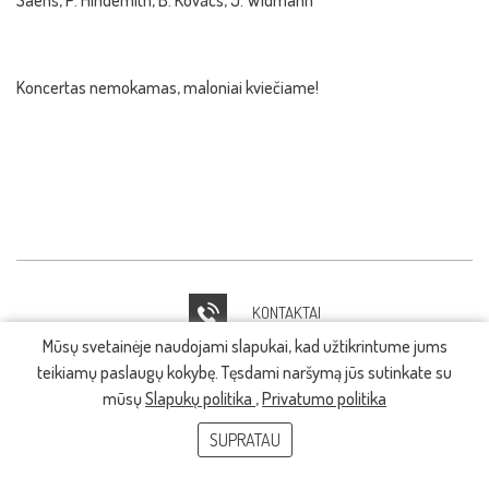
Saëns, P. Hindemith, B. Kovács, J. Widmann
Koncertas nemokamas, maloniai kviečiame!
KONTAKTAI
Mūsų svetainėje naudojami slapukai, kad užtikrintume jums
IT PAGALBA
teikiamų paslaugų kokybę. Tęsdami naršymą jūs sutinkate su
mūsų
Slapukų politika
,
Privatumo politika
SUPRATAU