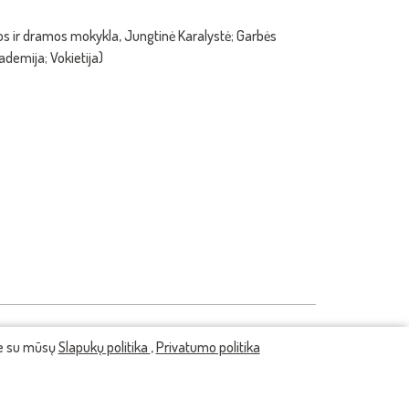
bos ir dramos mokykla, Jungtinė Karalystė; Garbės
ademija; Vokietija)
te su mūsų
Slapukų politika
,
Privatumo politika