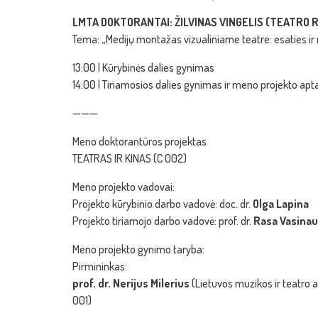
LMTA DOKTORANTAI: ŽILVINAS VINGELIS (TEATRO 
Tema: „Medijų montažas vizualiniame teatre: esaties ir 
13:00 | Kūrybinės dalies gynimas
14:00 | Tiriamosios dalies gynimas ir meno projekto ap
———
Meno doktorantūros projektas
TEATRAS IR KINAS (C 002)
Meno projekto vadovai:
Projekto kūrybinio darbo vadovė: doc. dr.
Olga Lapina
Projekto tiriamojo darbo vadovė: prof. dr.
Rasa Vasinau
Meno projekto gynimo taryba:
Pirmininkas:
prof. dr. Nerijus Milerius
(Lietuvos muzikos ir teatro a
001)