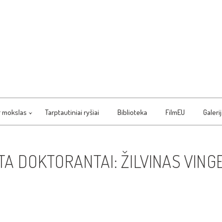
r mokslas
Tarptautiniai ryšiai
Biblioteka
FilmEU
Galeri
A DOKTORANTAI: ŽILVINAS VING