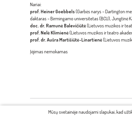
Nariai:
prof. Heiner Goebbels
(Garbės narys – Dartington men
daktaras – Birmingamo universitetas (BCU), Jungtinė Kar
doc. dr. Ramunė Balevičiūtė
(Lietuvos muzikos ir tea
prof. Nelė Klimienė
(Lietuvos muzikos ir teatro akadem
prof. dr. Aušra Martišiūtė-Linartienė
(Lietuvos muzik
Įėjimas nemokamas
Mūsų svetainėje naudojami slapukai, kad užt
KONTAKTAI