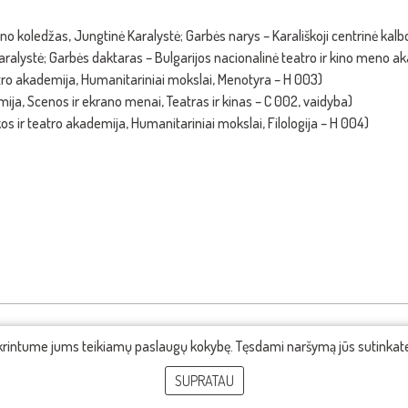
o koledžas, Jungtinė Karalystė; Garbės narys – Karališkoji centrinė kal
alystė; Garbės daktaras – Bulgarijos nacionalinė teatro ir kino meno ak
tro akademija, Humanitariniai mokslai, Menotyra – H 003)
ija, Scenos ir ekrano menai, Teatras ir kinas – C 002, vaidyba)
os ir teatro akademija, Humanitariniai mokslai, Filologija – H 004)
ikrintume jums teikiamų paslaugų kokybę. Tęsdami naršymą jūs sutinka
SUPRATAU