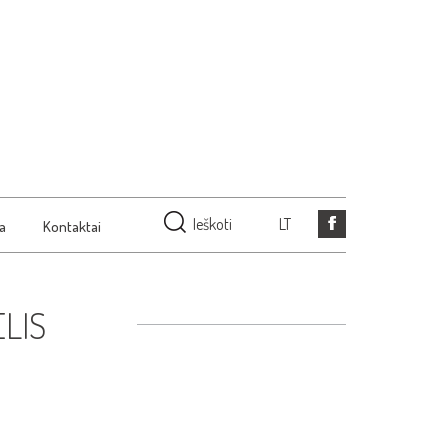
Ieškoti
LT
ja
Kontaktai
ELIS