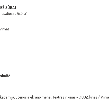
REŽISŪRA)
nesaties režisūra“
tarimas
skaitė
kademija, Scenos ir ekrano menai, Teatras ir kinas – C 002, kinas / Vilnia