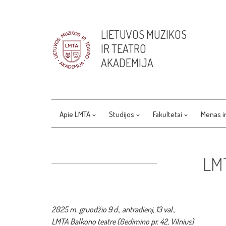
LIETUVOS MUZIKOS
IR TEATRO
AKADEMIJA
Apie LMTA
Studijos
Fakultetai
Menas i
LMT
2025 m. gruodžio 9 d., antradienį, 13 val.,
LMTA Balkono teatre (Gedimino pr. 42, Vilnius)