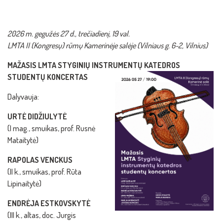
2026 m. gegužės 27 d., trečiadienį, 19 val.
LMTA II (Kongresų) rūmų Kamerinėje salėje
(Vilniaus g. 6-2, Vilnius)
MAŽASIS LMTA STYGINIŲ INSTRUMENTŲ KATEDROS
STUDENTŲ KONCERTAS
Dalyvauja:
URTĖ DIDŽIULYTĖ
(I mag., smuikas, prof. Rusnė
Mataitytė)
RAPOLAS VENCKUS
(II k., smuikas, prof. Rūta
Lipinaitytė)
ENDRĖJA ESTKOVSKYTĖ
(III k., altas, doc. Jurgis