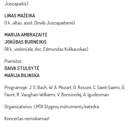
Juozapaitis)
LINAS MAŽEIKA
(I k., altas, asist. Dovilė Juozapaitienė)
MARIJA AMBRAZAITĖ
JOKŪBAS BURNEIKIS
(III k., violončelė, doc. Edmundas Kulikauskas)
Pianistės:
DAIVA STULGYTĖ
MARIJA BILINSKA
Programoje: J. S. Bach, W. A. Mozart, G. Rossini, C. Saint-Saëns, G.
Fauré, R. Vaughan-Williams, V. Borisovskij, A. Igudesman
Organizatorius: LMTA Styginių instrumentų katedra
Koncertas nemokamas!