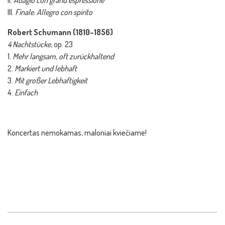
II.
Adagio con grand espressione
III.
Finale. Allegro con spirito
Robert Schumann (1810–1856)
4 Nachtstücke
, op. 23
1.
Mehr langsam, oft zurückhaltend
2.
Markiert und lebhaft
3.
Mit großer Lebhaftigkeit
4.
Einfach
Koncertas nemokamas, maloniai kviečiame!