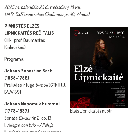
2025 m. balandžio 23 d., trečiadienį, 18 val.
LMTA Didžiojoje salėje (Gedimino pr. 42, Vilnius)
PIANISTĖS ELZĖS
LIPNICKAITĖS REČITALIS
(III k., prof. Daumantas
Kirilauskas)
Programa:
Johann Sebastian Bach
(1685–1750)
Preliudas ir fuga
b-moll
(GTK II t.),
BWV 891
Johann Nepomuk Hummel
(1778–1837)
Elzės Lipnickaitės nuotr.
Sonata
Es-dur
Nr. 2, op. 13
I.
Allegro con brio – Alleluja