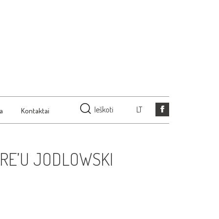
Ieškoti
LT
ja
Kontaktai
RRE’U JODLOWSKI