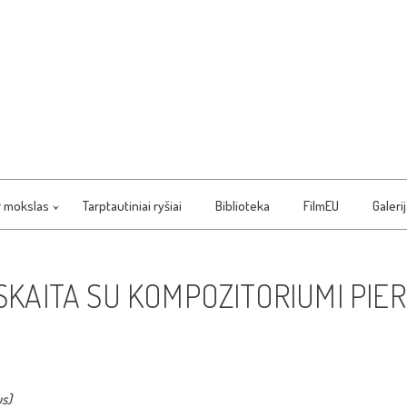
r mokslas
Tarptautiniai ryšiai
Biblioteka
FilmEU
Galeri
SKAITA SU KOMPOZITORIUMI PIE
us)