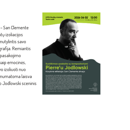
e – San Clemente
tų izoliacijos
nutylintis savo
grafija. Remiantis
i pasakojimo
 kaip emocinės,
o izoliuoti nuo
ymo numatoma laisva
’o Jodlowski sceninis