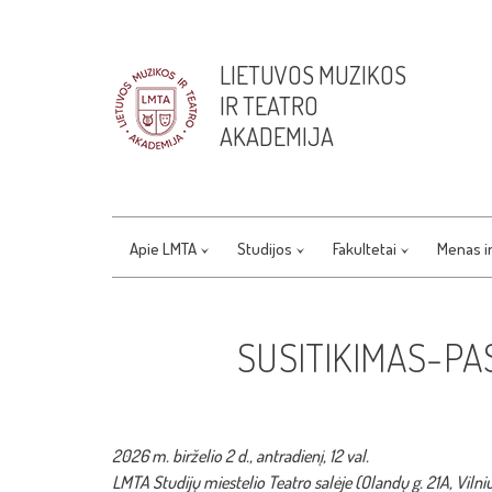
LIETUVOS MUZIKOS
IR TEATRO
AKADEMIJA
Apie LMTA
Studijos
Fakultetai
Menas i
SUSITIKIMAS-PA
2026 m. birželio 2 d., antradienį, 12 val.
LMTA Studijų miestelio Teatro salėje
(Olandų g. 21A, Vilni