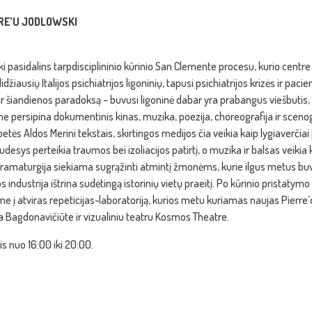
RE’U JODLOWSKI
 pasidalins tarpdisciplininio kūrinio San Clemente procesu, kurio centr
žiausių Italijos psichiatrijos ligoninių, tapusi psichiatrijos krizės ir pacien
į ir šiandienos paradoksą – buvusi ligoninė dabar yra prabangus viešbutis, 
riame persipina dokumentinis kinas, muzika, poezija, choreografija ir sceno
s Aldos Merini tekstais, skirtingos medijos čia veikia kaip lygiaverčia
udesys perteikia traumos bei izoliacijos patirtį, o muzika ir balsas veikia
 dramaturgija siekiama sugrąžinti atmintį žmonėms, kurie ilgus metus buv
os industrija ištrina sudėtingą istorinių vietų praeitį. Po kūrinio pristat
ame į atviras repeticijas-laboratoriją, kurios metu kuriamas naujas Pierre
a Bagdonavičiūte ir vizualiniu teatru Kosmos Theatre.
is nuo 16:00 iki 20:00.