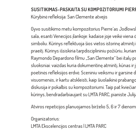
SUSITIKIMAS-PASKAITA SU KOMPOZITORIUMI PIER
Kūrybinė refleksija: San Clemente atvejis
Gyvo susitikimo metu kompozitorius Pierre’as Jodlowski
sala, esanti Venecijos įlankoje: kadaise joje veikė viena did
simboliu. Kūrinys reflektuoja šios vietos istorinę atmint
praeitį. Kūrinys išsiskiria tarpdisciplininiu požiūriu, ku
Raymondo Depardono filmu „San Clemente“ bei italų poetė
sluoksniai: vaizdas kuria dokumentinę atmintį, kūnas ir j
poetinės refleksijos erdvė. Sceniniu veiksmu ir garsine
visuomenės, ir kartu atskleisti, kaip šiuolaikinė prabang
diskusija ir pokalbis su kompozitoriumi. Taip pat kvieči
kūrinys, bendradarbiaujant su LMTA PARC, pianiste Julij
Atviros repeticijos planuojamos birželio 5, 6 ir 7 dienom
Organizatorius:
LMTA Ekscelencijos centras | LMTA PARC