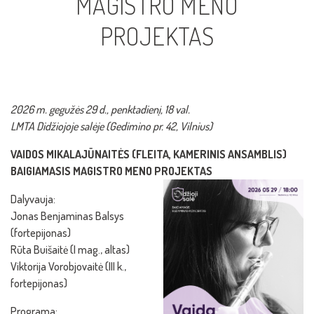
MAGISTRO MENO
PROJEKTAS
2026 m. gegužės 29 d., penktadienį, 18 val.
LMTA Didžiojoje salėje (Gedimino pr. 42, Vilnius)
VAIDOS MIKALAJŪNAITĖS (FLEITA, KAMERINIS ANSAMBLIS)
BAIGIAMASIS MAGISTRO MENO PROJEKTAS
Dalyvauja:
Jonas Benjaminas Balsys
(fortepijonas)
Rūta Buišaitė (I mag., altas)
Viktorija Vorobjovaitė (III k.,
fortepijonas)
Programa: