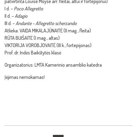
patvirtinta Louise Moyse arr. fleitai, altui ir fortepijonui)
I d. –
Poco Allegretto
II d. –
Adagio
III d. –
Andante – Allegretto scherzando
Atlieka: VAIDA MIKALAJŪNAITĖ (II mag., fleita)
RŪTA BUIŠAITĖ (I mag., altas)
VIKTORIJA VOROBJOVAITĖ (III k., fortepijonas)
Prof. dr. Indės Baikštytės klasė
Organizatorius: LMTA Kamerinio ansamblio katedra
Įėjimas nemokamas!