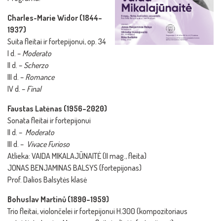
Charles-Marie Widor (1844–
1937)
Suita fleitai ir fortepijonui, op. 34
I d. –
Moderato
II d. –
Scherzo
III d. –
Romance
IV d. –
Final
Faustas Latėnas (1956–2020)
Sonata fleitai ir fortepijonui
II d. –
Moderato
III d. –
Vivace Furioso
Atlieka: VAIDA MIKALAJŪNAITĖ (II mag., fleita)
JONAS BENJAMINAS BALSYS (fortepijonas)
Prof. Dalios Balsytės klasė
Bohuslav Martinů (1890–1959)
Trio fleitai, violončelei ir fortepijonui H.300 (kompozitoriaus