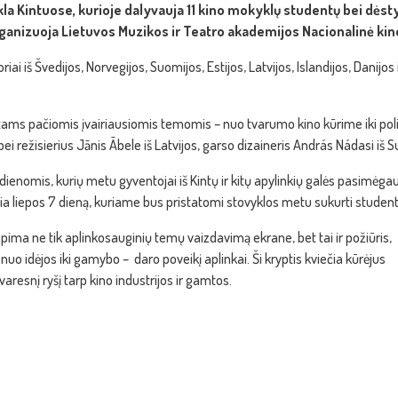
la Kintuose, kurioje dalyvauja 11 kino mokyklų studentų bei dėstyt
 organizuoja Lietuvos Muzikos ir Teatro akademijos Nacionalinė ki
i iš Švedijos, Norvegijos, Suomijos, Estijos, Latvijos, Islandijos, Danijo
tams pačiomis įvairiausiomis temomis – nuo tvarumo kino kūrime iki politi
ei režisierius Jānis Ābele iš Latvijos, garso dizaineris András Nádasi iš 
8 dienomis, kurių metu gyventojai iš Kintų ir kitų apylinkių galės pasimė
kia liepos 7 dieną, kuriame bus pristatomi stovyklos metu sukurti student
pima ne tik aplinkosauginių temų vaizdavimą ekrane, bet tai ir požiūris,
nuo idėjos iki gamybo – daro poveikį aplinkai. Ši kryptis kviečia kūrėjus
varesnį ryšį tarp kino industrijos ir gamtos.