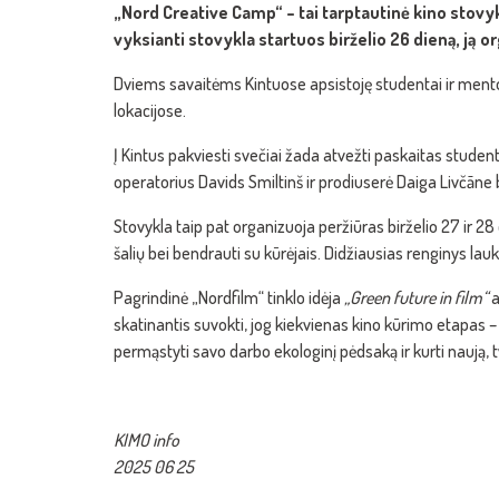
„Nord Creative Camp“ – tai tarptautinė kino stovyk
vyksianti stovykla startuos birželio 26 dieną, ją
Dviems savaitėms Kintuose apsistoję studentai ir mentoria
lokacijose.
Į Kintus pakviesti svečiai žada atvežti paskaitas studen
operatorius Davids Smiltinš ir prodiuserė Daiga Livčāne b
Stovykla taip pat organizuoja peržiūras birželio 27 ir 2
šalių bei bendrauti su kūrėjais. Didžiausias renginys lau
Pagrindinė „Nordfilm“
tinklo idėja
„Green future in film“
a
skatinantis suvokti, jog kiekvienas kino kūrimo etapas – 
permąstyti savo darbo ekologinį pėdsaką ir kurti naują, t
KIMO info
2025 06 25