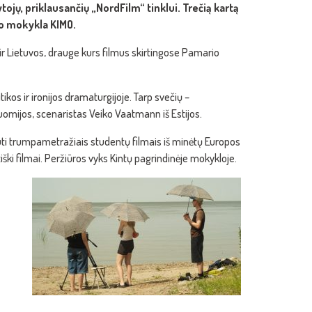
ojų, priklausančių „NordFilm“ tinklui. Trečią kartą
no mokykla KIMO.
s ir Lietuvos, drauge kurs filmus skirtingose Pamario
kos ir ironijos dramaturgijoje. Tarp svečių –
Suomijos, scenaristas Veiko Vaatmann iš Estijos.
gauti trumpametražiais studentų filmais iš minėtų Europos
iški filmai. Peržiūros vyks Kintų pagrindinėje mokykloje.