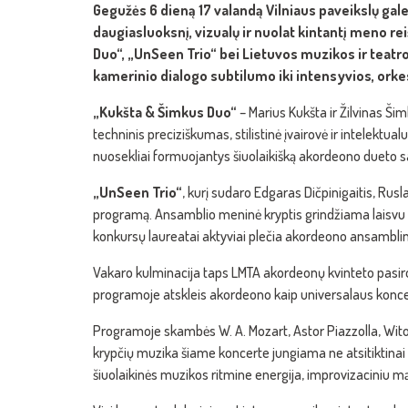
Gegužės 6 dieną 17 valandą Vilniaus paveikslų gal
daugiasluoksnį, vizualų ir nuolat kintantį meno r
Duo“, „UnSeen Trio“ bei Lietuvos muzikos ir teat
kamerinio dialogo subtilumo iki intensyvios, ork
„Kukšta & Šimkus Duo“
– Marius Kukšta ir Žilvinas Ši
techninis preciziškumas, stilistinė įvairovė ir intelektual
nuosekliai formuojantys šiuolaikišką akordeono dueto 
„UnSeen Trio“
, kurį sudaro Edgaras Dičpinigaitis, Rusl
programą. Ansamblio meninė kryptis grindžiama laisvu sk
konkursų laureatai aktyviai plečia akordeono ansamblin
Vakaro kulminacija taps LMTA akordeonų kvinteto pasirod
programoje atskleis akordeono kaip universalaus konce
Programoje skambės W. A. Mozart, Astor Piazzolla, Witold
krypčių muzika šiame koncerte jungiama ne atsitiktina
šiuolaikinės muzikos ritmine energija, improvizaciniu m