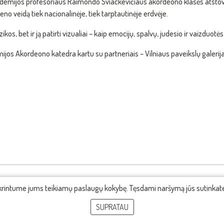
akademijos profesoriaus Raimondo Sviackevičiaus akordeono klasės atstov
o veidą tiek nacionalinėje, tiek tarptautinėje erdvėje.
kos, bet ir ją patirti vizualiai – kaip emocijų, spalvų, judesio ir vaizduo
ijos Akordeono katedra kartu su partneriais – Vilniaus paveikslų galer
ikrintume jums teikiamų paslaugų kokybę. Tęsdami naršymą jūs sutinka
SUPRATAU