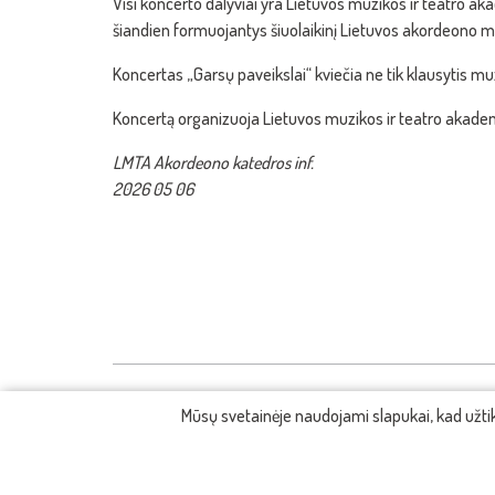
Visi koncerto dalyviai yra Lietuvos muzikos ir teatro 
šiandien formuojantys šiuolaikinį Lietuvos akordeono men
Koncertas „Garsų paveikslai“ kviečia ne tik klausytis muzi
Koncertą organizuoja Lietuvos muzikos ir teatro akadem
LMTA Akordeono katedros inf.
2026 05 06
Mūsų svetainėje naudojami slapukai, kad užt
KONTAKTAI