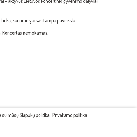
ai – aktyvūs Lietuvos koncertinio gyvenimo dalyviai,
tės lauką, kuriame garsas tampa paveikslu.
ija. Koncertas nemokamas.
te su mūsų
Slapukų politika
,
Privatumo politika