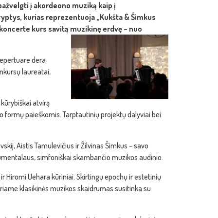
pažvelgti į akordeono muziką kaip į
kryptys, kurias reprezentuoja „Kukšta & Šimkus
koncerte kurs savitą muzikinę erdvę – nuo
 repertuare dera
onkursų laureatai,
kūrybiškai atvirą
 formų paieškomis. Tarptautinių projektų dalyviai bei
kij, Aistis Tamulevičius ir Žilvinas Šimkus – savo
numentalaus, simfoniškai skambančio muzikos audinio.
 Hiromi Uehara kūriniai. Skirtingų epochų ir estetinių
uriame klasikinės muzikos skaidrumas susitinka su