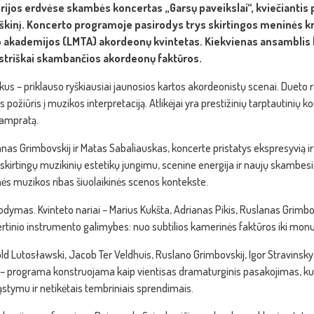
erijos erdvėse skambės koncertas „Garsų paveikslai“, kviečiantis 
eiškinį. Koncerto programoje pasirodys trys skirtingos meninės 
ro akademijos (LMTA) akordeonų kvintetas. Kiekvienas ansamblis 
estriškai skambančios akordeonų faktūros.
mkus – priklauso ryškiausiai jaunosios kartos akordeonistų scenai. Dueto
us požiūris į muzikos interpretaciją. Atlikėjai yra prestižinių tarptautinių k
sampratą.
anas Grimbovskij ir Matas Sabaliauskas, koncerte pristatys ekspresyvią ir 
irtingų muzikinių estetikų jungimu, scenine energija ir naujų skambesio
ės muzikos ribas šiuolaikinės scenos kontekste.
ymas. Kvinteto nariai – Marius Kukšta, Adrianas Pikis, Ruslanas Grimbovs
rtinio instrumento galimybes: nuo subtilios kamerinės faktūros iki mo
 Lutosławski, Jacob Ter Veldhuis, Ruslano Grimbovskij, Igor Stravinsky ir
i – programa konstruojama kaip vientisas dramaturginis pasakojimas, k
ąstymu ir netikėtais tembriniais sprendimais.