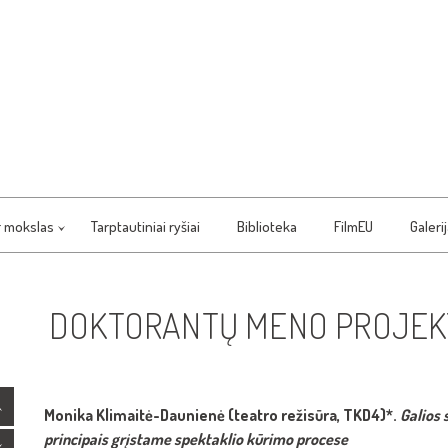
r mokslas
Tarptautiniai ryšiai
Biblioteka
FilmEU
Galeri
DOKTORANTŲ MENO PROJEKT
Monika Klimaitė-Daunienė (teatro režisūra, TKD4)*.
Galios 
principais grįstame spektaklio kūrimo procese