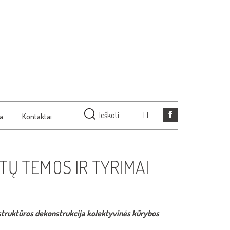
Ieškoti
LT
ja
Kontaktai
Ų TEMOS IR TYRIMAI
struktūros dekonstrukcija kolektyvinės kūrybos