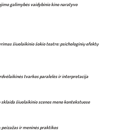
jimo galimybės vaidybinio kino naratyvo
rimas šiuolaikinio šokio teatre: psichologinių efektų
rdvėlaikinės tvarkos paralelės ir interpretacija
o sklaida šiuolaikinio scenos meno kontekstuose
: peizažas ir meninės praktikos