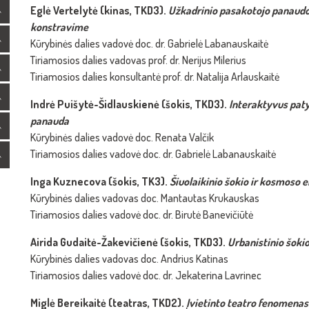
Eglė Vertelytė (kinas, TKD3).
Užkadrinio
pasakotojo panaudo
konstravime
Kūrybinės dalies vadovė doc. dr. Gabrielė Labanauskaitė
Tiriamosios dalies vadovas prof. dr. Nerijus Milerius
Tiriamosios dalies konsultantė prof. dr. Natalija Arlauskaitė
Indrė Puišytė-Šidlauskienė (šokis, TKD3).
Interaktyvus paty
panauda
Kūrybinės dalies vadovė doc. Renata Valčik
Tiriamosios dalies vadovė doc. dr. Gabrielė Labanauskaitė
Inga Kuznecova (šokis, TK3).
Šiuolaikinio šokio ir kosmoso e
Kūrybinės dalies vadovas doc. Mantautas Krukauskas
Tiriamosios dalies vadovė doc. dr. Birutė Banevičiūtė
Airida Gudaitė-Žakevičienė (šokis, TKD3).
Urbanistinio šoki
Kūrybinės dalies vadovas doc. Andrius Katinas
Tiriamosios dalies vadovė doc. dr. Jekaterina Lavrinec
Miglė Bereikaitė (teatras, TKD2).
Įvietinto teatro fenomenas