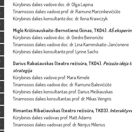
Kūrybinės dalies vadovė doc. dr. Olga Lapina
Tiriamosios dalies vadovė prof. dr. Ramunė Marcinkevičiūtė
Kūrybinės dalies konsultantė doc. dr. Ilona Krawczyk
Miglė Križinauskaitė-Bernotienė (kinas, TKD4).
AŠ eksperime
Kūrybinės dalies vadovė doc. dr. Giedrė Beinoriūtė
Tiriamosios dalies vadovė doc. dr. Lina Kaminskaitė-Jančorienė
Kūrybinės dalies konsultantė prof. Lynne Sachs
Darius Rabašauskas (teatro režisūra, TKD4).
Peizažo idėja t
strategija
Kūrybinės dalies vadovė prof. Mara Kimele
Tiriamosios dalies vadovė doc. dr. Ramunė Balevičiūtė
Kūrybinės dalies konsultantas prof. Darius Meškauskas
Tiriamosios dalies konsultantas prof. dr. Mikas Vengris
Rimantas Ribačiauskas (teatro režisūra, TKD3).
Interaktyv
Kūrybinės dalies vadovas prof. Matt Adams
Tiriamosios dalies vadovas prof. dr. Nerijus Milerius