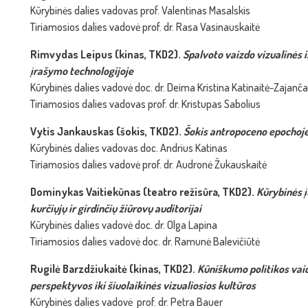
Kūrybinės dalies vadovas prof. Valentinas Masalskis
Tiriamosios dalies vadovė prof. dr. Rasa Vasinauskaitė
Rimvydas Leipus (kinas, TKD2).
Spalvoto vaizdo vizualinės 
įrašymo technologijoje
Kūrybinės dalies vadovė doc. dr. Deima Kristina Katinaitė-Zajanč
Tiriamosios dalies vadovas prof. dr. Kristupas Sabolius
Vytis Jankauskas (šokis, TKD2).
Šokis
antropoceno
epochoj
Kūrybinės dalies vadovas doc. Andrius Katinas
Tiriamosios dalies vadovė prof. dr. Audronė Žukauskaitė
Dominykas Vaitiekūnas (teatro režisūra, TKD2).
Kūrybinės
kurčiųjų ir girdinčių žiūrovų auditorijai
Kūrybinės dalies vadovė doc. dr. Olga Lapina
Tiriamosios dalies vadovė doc. dr. Ramunė Balevičiūtė
Rugilė Barzdžiukaitė (kinas, TKD2).
Kūniškumo politikos vai
perspektyvos iki šiuolaikinės vizualiosios kultūros
Kūrybinės dalies vadovė prof. dr. Petra Bauer