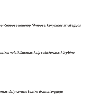
ntiniuose kelionių filmuose: kūrybinės strategijos
eatre: nelaikiškumas kaip režisieriaus kūrybinė
umas dalyvavimo teatro dramaturgijoje