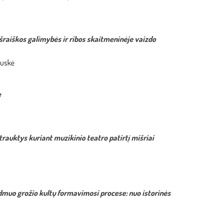
išraiškos galimybės ir ribos skaitmeninėje vaizdo
auskė
e
įtrauktys
kuriant muzikinio teatro patirtį mišriai
dmuo grožio kultų formavimosi procese: nuo istorinės