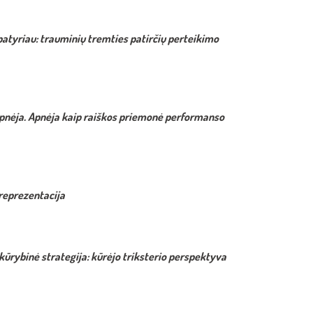
patyriau: trauminių tremties patirčių perteikimo
pnėja. Apnėja kaip raiškos priemonė performanso
reprezentacija
kūrybinė strategija: kūrėjo triksterio perspektyva