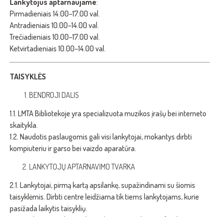
Lankytojus aptarnaujame
:
Pirmadieniais 14.00–17.00 val.
Antradieniais 10.00–14.00 val.
Trečiadieniais 10.00–17.00 val.
Ketvirtadieniais 10.00–14.00 val.
TAISYKLĖS
BENDROJI DALIS
1.1. LMTA Bibliotekoje yra specializuota muzikos įrašų bei interneto
skaitykla.
1.2. Naudotis paslaugomis gali visi lankytojai, mokantys dirbti
kompiuteriu ir garso bei vaizdo aparatūra.
LANKYTOJŲ APTARNAVIMO TVARKA
2.1. Lankytojai, pirmą kartą apsilankę, supažindinami su šiomis
taisyklėmis. Dirbti centre leidžiama tik tiems lankytojams, kurie
pasižada laikytis taisyklių.