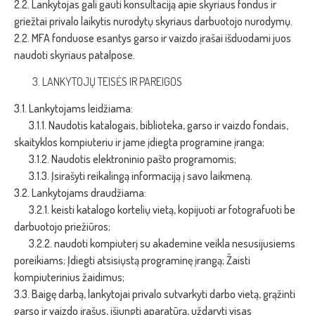
2.2. Lankytojas gali gauti konsultaciją apie skyriaus fondus ir
griežtai privalo laikytis nurodytų skyriaus darbuotojo nurodymų.
2.2. MFA fonduose esantys garso ir vaizdo įrašai išduodami juos
naudoti skyriaus patalpose.
LANKYTOJŲ TEISĖS IR PAREIGOS
3.1. Lankytojams leidžiama:
3.1.1. Naudotis katalogais, biblioteka, garso ir vaizdo fondais,
skaityklos kompiuteriu ir jame įdiegta programine įranga;
3.1.2. Naudotis elektroninio pašto programomis;
3.1.3. Įsirašyti reikalingą informaciją į savo laikmeną.
3.2. Lankytojams draudžiama:
3.2.1. keisti katalogo kortelių vietą, kopijuoti ar fotografuoti be
darbuotojo priežiūros;
3.2.2. naudoti kompiuterį su akademine veikla nesusijusiems
poreikiams; Įdiegti atsisiųstą programinę įrangą; Žaisti
kompiuterinius žaidimus;
3.3. Baigę darbą, lankytojai privalo sutvarkyti darbo vietą, grąžinti
garso ir vaizdo įrašus, išjungti aparatūrą, uždaryti visas