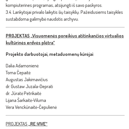
kompiuterines programas, atsijungti iš savo paskyros.
3.4. Lankytojai privalo laikytis šių taisyklių. Pažeidusiems taisykles
sustabdoma galimybė naudotis archyvu.
PROJEKTAS „Visuomenės poreikius atitinkančios virtualios
kultūrinės erdvės plėtra“
Projekto darbuotojai, metaduomenų kūrėjai
:
Dalia Adamonienė
Toma Čepaitė
Augustas Jakimavičius
dr. Gustaw Juzala-Deprati
dr. Jūratė Petrikaitė
Lijana Šarkaitė-Viluma
Vera Venckūnaitė-Čepulienė
PROJEKTAS
„RE:VIVE“