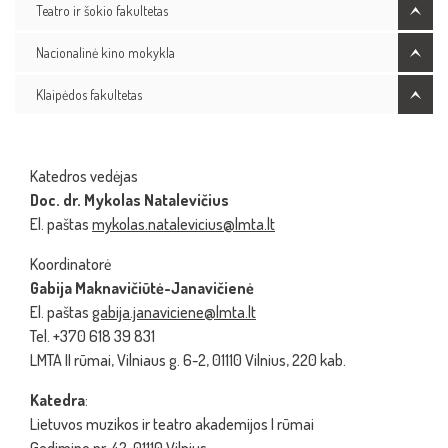
Teatro ir šokio fakultetas
Nacionalinė kino mokykla
Klaipėdos fakultetas
Katedros vedėjas
Doc. dr. Mykolas Natalevičius
El. paštas
mykolas.natalevicius@lmta.lt
Koordinatorė
Gabija Maknavičiūtė-Janavičienė
El. paštas
gabija.janaviciene@lmta.lt
Tel. +370 618 39 831
LMTA II rūmai, Vilniaus g. 6-2, 01110 Vilnius, 220 kab.
Katedra
:
Lietuvos muzikos ir teatro akademijos I rūmai