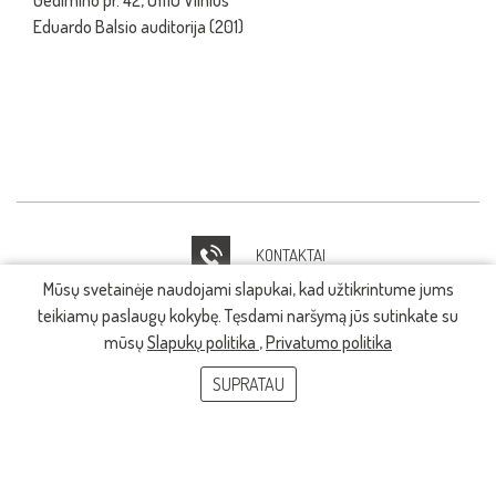
Gedimino pr. 42, 01110 Vilnius
Eduardo Balsio auditorija (201)
KONTAKTAI
Mūsų svetainėje naudojami slapukai, kad užtikrintume jums
IT PAGALBA
teikiamų paslaugų kokybę. Tęsdami naršymą jūs sutinkate su
mūsų
Slapukų politika
,
Privatumo politika
SUPRATAU
© 2026, LMTA. Visos teisės saugomos.