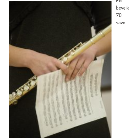
Per
beveik
70
savo