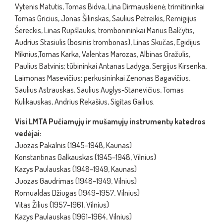
Vytenis Matutis, Tomas Bidva, Lina Dirmauskienė; trimitininkai
Tomas Gricius, Jonas Šilinskas, Saulius Petreikis, Remigijus
Šereckis, Linas Rupšlaukis; trombonininkai Marius Balčytis,
Audrius Stasiulis (bosinis trombonas), Linas Skučas, Egidijus
Miknius,Tomas Karka, Valentas Marozas, Albinas Gražulis,
Paulius Batvinis; tūbininkai Antanas Ladyga, Sergijus Kirsenka,
Laimonas Masevičius; perkusininkai Zenonas Bagavičius,
Saulius Astrauskas, Saulius Auglys-Stanevičius, Tomas
Kulikauskas, Andrius Rekašius, Sigitas Gailius.
Visi LMTA Pučiamųjų ir mušamųjų instrumentų katedros
vedėjai:
Juozas Pakalnis (1945–1948, Kaunas)
Konstantinas Galkauskas (1945–1948, Vilnius)
Kazys Paulauskas (1948–1949, Kaunas)
Juozas Gaudrimas (1948–1949, Vilnius)
Romualdas Džiugas (1949–1957, Vilnius)
Vitas Žilius (1957–1961, Vilnius)
Kazys Paulauskas (1961–1964, Vilnius)