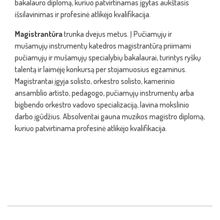
bakalauro diplomą, kuriuo patvirtinamas įgytas aukštasis
išsilavinimas ir profesinė atlikėjo kvalifikacija.
Magistrantūra
trunka dvejus metus. Į Pučiamųjų ir
mušamųjų instrumentų katedros magistrantūrą priimami
pučiamųjų ir mušamųjų specialybių bakalaurai, turintys ryškų
talentą ir laimėję konkursą per stojamuosius egzaminus.
Magistrantai įgyja solisto, orkestro solisto, kamerinio
ansamblio artisto, pedagogo, pučiamųjų instrumentų arba
bigbendo orkestro vadovo specializaciją, lavina mokslinio
darbo įgūdžius. Absolventai gauna muzikos magistro diplomą,
kuriuo patvirtinama profesinė atlikėjo kvalifikacija.