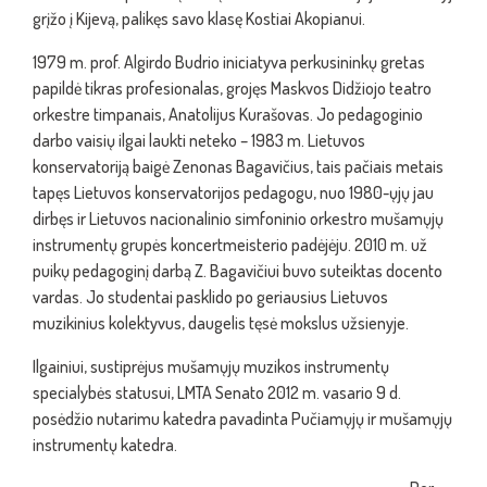
grįžo į Kijevą, palikęs savo klasę Kostiai Akopianui.
1979 m. prof. Algirdo Budrio iniciatyva perkusininkų gretas
papildė tikras profesionalas, grojęs Maskvos Didžiojo teatro
orkestre timpanais, Anatolijus Kurašovas. Jo pedagoginio
darbo vaisių ilgai laukti neteko – 1983 m. Lietuvos
konservatoriją baigė Zenonas Bagavičius, tais pačiais metais
tapęs Lietuvos konservatorijos pedagogu, nuo 1980-ųjų jau
dirbęs ir Lietuvos nacionalinio simfoninio orkestro mušamųjų
instrumentų grupės koncertmeisterio padėjėju. 2010 m. už
puikų pedagoginį darbą Z. Bagavičiui buvo suteiktas docento
vardas. Jo studentai pasklido po geriausius Lietuvos
muzikinius kolektyvus, daugelis tęsė mokslus užsienyje.
Ilgainiui, sustiprėjus mušamųjų muzikos instrumentų
specialybės statusui, LMTA Senato 2012 m. vasario 9 d.
posėdžio nutarimu katedra pavadinta Pučiamųjų ir mušamųjų
instrumentų katedra.