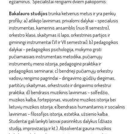
egzaminus. Specialistai rengiami dviem pakopomis:
Bakalauro studijos
trunka ketverius metus ir yra penkių
profilių: a) atlikėjo lavinimas; privalomi dalykai – specialusis
instrumentas, kamerinis ansamblis (nuo III semestro),
orkestro klasė, skaitymas iš lapo, orkestrinės partijos ir
giminingi instrumentai (VI ir VII semestrai); b) pedagogikos
dalykai – pedagogikos psichologija, mokymo groti
pučiamaisiais instrumentais metodika, pučiamųjų
instrumentų meno istorija, pedagoginė praktika ir
pedagogikos seminarai; c) bendrieji pučiamųjų orkestrų
vadovų rengimo pagrindai – dirigavimo įgūdžių diegimas,
partitūrų skaitymas, orkestruotė ir dirigavimo orkestrui
praktika; d) bendrasis muzikinis lavinimas – solfedžio,
muzikos kalba, fortepijonas, visuotinė muzikos istorija bei
lietuvių muzikos istorija; e)bendrasis humanitarinis ir socialinis
lavinimas – filosofijos istorija, estetika, užsienio kalba.
Studentai gali lankyti laisvai pasirinktus dalykus (džiazo
studiją, improvizaciją ir kt.). Absolventai gauna muzikos