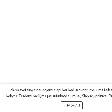
Mūsų svetainėje naudojami slapukai, kad užtikrintume jums teik
kokybę. Tęsdami naršymą jūs sutinkate su mūsų
Slapukų politika
,
P
SUPRATAU