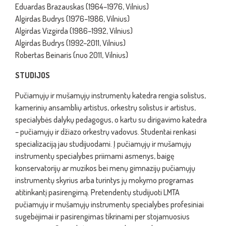
Eduardas Brazauskas (1964–1976, Vilnius)
Algirdas Budrys (1976–1986, Vilnius)
Algirdas Vizgirda (1986–1992, Vilnius)
Algirdas Budrys (1992–2011, Vilnius)
Robertas Beinaris (nuo 2011, Vilnius)
STUDIJOS
Pučiamųjų ir mušamųjų instrumentų katedra rengia solistus,
kamerinių ansamblių artistus, orkestrų solistus ir artistus,
specialybės dalykų pedagogus, o kartu su dirigavimo katedra
– pučiamųjų ir džiazo orkestrų vadovus. Studentai renkasi
specializaciją jau studijuodami. Į pučiamųjų ir mušamųjų
instrumentų specialybes priimami asmenys, baigę
konservatorijų ar muzikos bei menų gimnazijų pučiamųjų
instrumentų skyrius arba turintys jų mokymo programas
atitinkantį pasirengimą. Pretendentų studijuoti LMTA
pučiamųjų ir mušamųjų instrumentų specialybes profesiniai
sugebėjimai ir pasirengimas tikrinami per stojamuosius