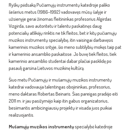
Ryškų pėdsaką Pučiamųjų instrumentų katedroje paliko
šešerius metus (1986–1992) vadovavęs mūsų šalyje ir
užsienyje gerai žinomas fleitininkas profesorius Algirdas
Vizgirda, savo autoritetu ir talentu paskatinęs daug
potencialių atlikėjų rinktis ne tik fleitos, bet ir kitų pučiamųjų
muzikos instrumentų specialybę, itin vaisingai darbavęsis
kamerinės muzikos srityje, šio meno subtilybių mokęs taip pat
ir kamerinio ansamblio paskaitose. Jo buvę tiek fleitos, tiek
kamerinio ansamblio studentai dabar plačiai pasklidę po
pasaulį garsina Lietuvos muzikinę kultūrą.
Šiuo metu Pučiamųjų ir mušamųjų muzikos instrumentų
katedrai vadovauja talentingas obojininkas, profesorius,
meno daktaras Robertas Beinaris. Šias pareigas pradėjo eiti
2011 m. ir jau pasižymėjo kaip itin gabus organizatorius,
besiimantis ambicingiausių projektų ir visada juos puikiai
realizuojantis.
Mušamųjų muzikos instrumentų
specialybė katedroje