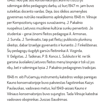
1948). Nuo pat šios konservatorijos įkūrimo (1933) jis
sėkmingai dirbo pedagoginį darbą, už kurį 1947 m. jam buvo
suteiktas docento vardas. Deja, šios iškilios asmenybės
gyvenimas nutrūko neaiškiomis aplinkybėmis 1948 m. Vilniuje
per Kompozitorių sąjungos suvažiavimą. J. Pakalnio
nuopelnus Lietuvos muzikinei kultūrai sunku pervertinti. Jo
studentai – gerai žinomi fleitos pedagogai A. Armonas,
J. Survila, J. Tomkvaitis, taip pat fleitą į publicisto plunksną
iškeitęs, dabar Izraelyje gyvenantis ir kuriantis J. Finkelšteinas.
Šių pedagogų išugdyti garsūs fleitininkai A. Vizgirda,
V. Gelgotas, J. Taškinas, P. B. Koncė, L. Šulskutė ir kt. ne tik
garsina šiuolaikinį Lietuvos fleitos meną tėvynėje ir toli už jos
ribų, bet ir sėkmingai tęsia J. Pakalnio pedagogines tradicijas.
1948 m. eiti Pučiamųjų instrumentų katedros vedėjo pareigas
Kauno konservatorijoje buvo pakviestas fagotininkas Kazys
Paulauskas, vadovavo metus, kol 1949-aisiais Kauno ir
Vilniaus konservatorijos buvo sujungtos. Tada Vilniuje katedrai
vadovavo obojininkas Juozas Gaudrimas.