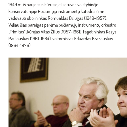
1949 m. iš naujo susikūrusioje Lietuvos valstybinėje
konservatorijoje Pučiamųjų instrumentų katedrai ėmė
vadovauti obojininkas Romualdas Džiugas (1949–1957).
Vėliau šias pareigas perėmė pučiamųjų instrumentų orkestro
„Trimitas“ įkūrėjas Vitas Žilius (1957–1961), fagotininkas Kazys
Paulauskas (1961–1964), valtornistas Eduardas Brazauskas
(1964–1976).