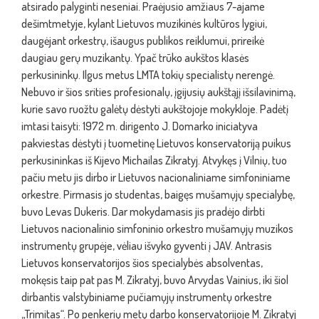
atsirado palyginti neseniai. Praėjusio amžiaus 7-ajame
dešimtmetyje, kylant Lietuvos muzikinės kultūros lygiui,
daugėjant orkestrų, išaugus publikos reiklumui, prireikė
daugiau gerų muzikantų. Ypač trūko aukštos klasės
perkusininkų. Ilgus metus LMTA tokių specialistų nerengė.
Nebuvo ir šios srities profesionalų, įgijusių aukštąjį išsilavinimą,
kurie savo ruožtu galėtų dėstyti aukštojoje mokykloje. Padėtį
imtasi taisyti: 1972 m. dirigento J. Domarko iniciatyva
pakviestas dėstyti į tuometinę Lietuvos konservatoriją puikus
perkusininkas iš Kijevo Michailas Zikratyj. Atvykęs į Vilnių, tuo
pačiu metu jis dirbo ir Lietuvos nacionaliniame simfoniniame
orkestre. Pirmasis jo studentas, baigęs mušamųjų specialybę,
buvo Levas Dukeris. Dar mokydamasis jis pradėjo dirbti
Lietuvos nacionalinio simfoninio orkestro mušamųjų muzikos
instrumentų grupėje, vėliau išvyko gyventi į JAV. Antrasis
Lietuvos konservatorijos šios specialybės absolventas,
mokęsis taip pat pas M. Zikratyj, buvo Arvydas Vainius, iki šiol
dirbantis valstybiniame pučiamųjų instrumentų orkestre
„Trimitas“. Po penkerių metų darbo konservatorijoje M. Zikratyj