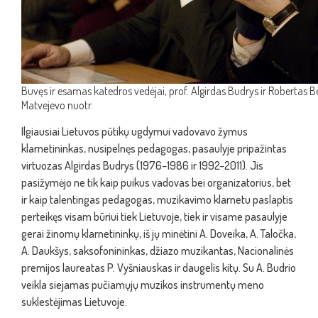
Buvęs ir esamas katedros vedėjai, prof. Algirdas Budrys ir Robertas Be
Matvejevo nuotr.
Ilgiausiai Lietuvos pūtikų ugdymui vadovavo žymus
klarnetininkas, nusipelnęs pedagogas, pasaulyje pripažintas
virtuozas Algirdas Budrys (1976–1986 ir 1992–2011). Jis
pasižymėjo ne tik kaip puikus vadovas bei organizatorius, bet
ir kaip talentingas pedagogas, muzikavimo klarnetu paslaptis
perteikęs visam būriui tiek Lietuvoje, tiek ir visame pasaulyje
gerai žinomų klarnetininkų, iš jų minėtini A. Doveika, A. Taločka,
A. Daukšys, saksofonininkas, džiazo muzikantas, Nacionalinės
premijos laureatas P. Vyšniauskas ir daugelis kitų. Su A. Budrio
veikla siejamas pučiamųjų muzikos instrumentų meno
suklestėjimas Lietuvoje.