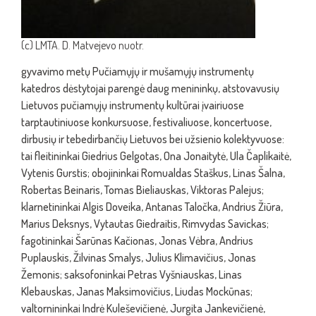
(c) LMTA. D. Matvejevo nuotr.
gyvavimo metų Pučiamųjų ir mušamųjų instrumentų
katedros dėstytojai parengė daug menininkų, atstovavusių
Lietuvos pučiamųjų instrumentų kultūrai įvairiuose
tarptautiniuose konkursuose, festivaliuose, koncertuose,
dirbusių ir tebedirbančių Lietuvos bei užsienio kolektyvuose:
tai fleitininkai Giedrius Gelgotas, Ona Jonaitytė, Ula Čaplikaitė,
Vytenis Gurstis; obojininkai Romualdas Staškus, Linas Šalna,
Robertas Beinaris, Tomas Bieliauskas, Viktoras Palejus;
klarnetininkai Algis Doveika, Antanas Taločka, Andrius Žiūra,
Marius Deksnys, Vytautas Giedraitis, Rimvydas Savickas;
fagotininkai Šarūnas Kačionas, Jonas Vėbra, Andrius
Puplauskis, Žilvinas Smalys, Julius Klimavičius, Jonas
Žemonis; saksofoninkai Petras Vyšniauskas, Linas
Klebauskas, Janas Maksimovičius, Liudas Mockūnas;
valtornininkai Indrė Kuleševičienė, Jurgita Jankevičienė,