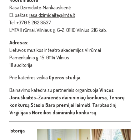
Koordinatorė
Rasa Dzimidaitė-Mankauskienė
El. paštas
rasa.dzimidaite@lmta.lt
Tel. +370 5 262 8537
LMTA II rūmai, Vilniaus g. 6-2, 01110 Vilnius, 216 kab.
Adresas
:
Lietuvos muzikos ir teatro akademijos VI rūmai
Pamėnkalnio g. 15, 01114 Vilnius
111 auditorija
Prie katedros veikia
Operos studija
.
Dainavimo katedra su partneriais organizuoja
Vincės
Jonuškaitės-Zaunienės dainininkių konkursą
,
Tenorų
konkursą Stasio Baro premijai laimėti
,
Tarptautinį
Virgilijaus Noreikos dainininkų konkursą
.
Istorija