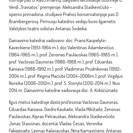
Romoje pas G. Kaschmanną, dalyvavo lietuviškoje istorinėje G.
Verdi „Traviatos“ premjeroje; Aleksandra Staškevičiūtė –
operos primadona, studijavo Prahos konservatorijoje pas D.
Brambergerovą. Pirmuoju katedros vedėju buvo ilgametis
Valstybės teatro solistas Antanas Sodeika.
Dainavimo katedrai vadovavo: doc. Pranė Kaupelytė-
Kaveckienė (1951–1964 m.), doc.Valentinas Adamkevičius
(1964–1965 m.), prof. Zenonas Paulauskas (1965–1985 m.),
prof. Vaclovas Daunoras (1986–1988 m.), prof. Eduardas
Kaniava (1988–1992 m.), prof. Vladimiras Prudnikovas (1992–
2004 m.), prof. Regina Maciūtė (2004–2006m.), prof. Virgilijus
Noreika (2006–2012m.), prof. S. Stonytė (2012–2014 m.). Nuo
2014 m. Dainavimo katedrai vadovauja doc. A. Krikščiūnaitė.
Ilgus metus katedroje dėstė profesoriai Vaclovas Daunoras,
Eduardas Kaniava, Giedrė Kaukaitė, Vlada Mikštaitė, Zenonas
Paulauskas, Kipras Petrauskas, Aleksandra Staškevičiūtė,
Jonas Stasiūnas, docentai Vladas Česas, Veronika
Fakejevaitė, Leonas Kalasauskas, Nina Karnavičienė, Antanas