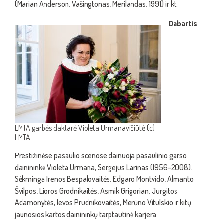
(Marian Anderson, Vašingtonas, Merilandas, 1991) ir kt.
Dabartis
LMTA garbės daktarė Violeta Urmanavičiūtė (c)
LMTA
Prestižinėse pasaulio scenose dainuoja pasaulinio garso
dainininkė Violeta Urmana, Sergejus Larinas (1956–2008).
Sėkminga Irenos Bespalovaitės, Edgaro Montvido, Almanto
Švilpos, Lioros Grodnikaitės, Asmik Grigorian, Jurgitos
Adamonytės, Ievos Prudnikovaitės, Merūno Vitulskio ir kitų
jaunosios kartos dainininkų tarptautinė karjera.