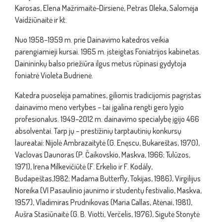
Karosas, Elena Mažrimaitė-Dirsienė, Petras Oleka, Salomėja
Vaidžiūnaitė ir kt.
Nuo 1958–1959 m. prie Dainavimo katedros veikia
parengiamieji kursai. 1965 m. įsteigtas Foniatrijos kabinetas.
Dainininkų balso priežiūra ilgus metus rūpinasi gydytoja
foniatrė Violeta Budrienė.
Katedra puoselėja pamatines, giliomis tradicijomis pagrįstas
dainavimo meno vertybes – tai įgalina rengti gero lygio
profesionalus. 1949–2012 m. dainavimo specialybę įgijo 466
absolventai. Tarp jų – prestižinių tarptautinių konkursų
laureatai: Nijolė Ambrazaitytė (G. Enęscu, Bukareštas, 1970),
Vaclovas Daunoras (P. Čaikovskio, Maskva, 1966; Tulūzos,
1971), Irena Milkevičiūtė (F. Erkelio ir F. Kodály,
Budapeštas,1982; Madama Butterfly, Tokijas, 1986), Virgilijus
Noreika (VI Pasaulinio jaunimo ir studentų festivalio, Maskva,
1957), Vladimiras Prudnikovas (Maria Callas, Atėnai, 1981),
Aušra Stasiūnaitė (G. B. Viotti, Verčelis, 1976), Sigutė Stonytė