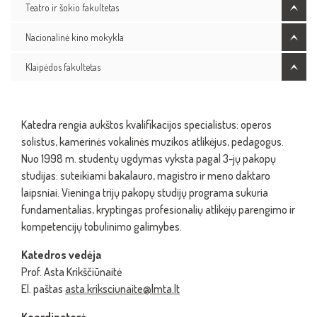
Teatro ir šokio fakultetas
Nacionalinė kino mokykla
Klaipėdos fakultetas
Katedra rengia aukštos kvalifikacijos specialistus: operos
solistus, kamerinės vokalinės muzikos atlikėjus, pedagogus.
Nuo 1998 m. studentų ugdymas vyksta pagal 3-jų pakopų
studijas: suteikiami bakalauro, magistro ir meno daktaro
laipsniai. Vieninga trijų pakopų studijų programa sukuria
fundamentalias, kryptingas profesionalių atlikėjų parengimo ir
kompetencijų tobulinimo galimybes.
Katedros vedėja
Prof. Asta Krikščiūnaitė
El. paštas
asta.kriksciunaite@lmta.lt