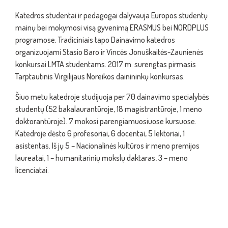
Katedros studentai ir pedagogai dalyvauja Europos studentų
mainų bei mokymosi visą gyvenimą ERASMUS bei NORDPLUS
programose. Tradiciniais tapo Dainavimo katedros
organizuojami Stasio Baro ir Vincės Jonuškaitės-Zaunienės
konkursai LMTA studentams. 2017 m. surengtas pirmasis
Tarptautinis Virgilijaus Noreikos dainininkų konkursas.
Šiuo metu katedroje studijuoja per 70 dainavimo specialybės
studentų (52 bakalaurantūroje, 18 magistrantūroje, 1 meno
doktorantūroje). 7 mokosi parengiamuosiuose kursuose.
Katedroje dėsto 6 profesoriai, 6 docentai, 5 lektoriai, 1
asistentas. Iš jų 5 – Nacionalinės kultūros ir meno premijos
laureatai, 1 – humanitarinių mokslų daktaras, 3 – meno
licenciatai.