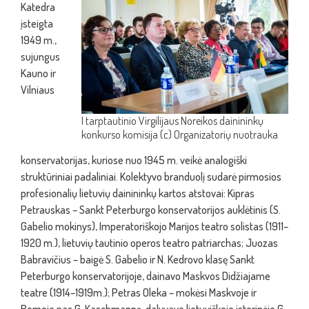
Katedra
įsteigta
1949 m.,
sujungus
Kauno ir
Vilniaus
I tarptautinio Virgilijaus Noreikos dainininkų
konkurso komisija (c) Organizatorių nuotrauka
konservatorijas, kuriose nuo 1945 m. veikė analogiški
struktūriniai padaliniai. Kolektyvo branduolį sudarė pirmosios
profesionalių lietuvių dainininkų kartos atstovai: Kipras
Petrauskas – Sankt Peterburgo konservatorijos auklėtinis (S.
Gabelio mokinys), Imperatoriškojo Marijos teatro solistas (1911–
1920 m.), lietuvių tautinio operos teatro patriarchas; Juozas
Babravičius – baigė S. Gabelio ir N. Kedrovo klasę Sankt
Peterburgo konservatorijoje, dainavo Maskvos Didžiajame
teatre (1914–1919m.); Petras Oleka – mokėsi Maskvoje ir