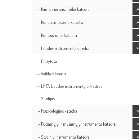
- Kamerinio ansamblio katedra
- Koncertmeisterio katedra
- Kompozicijos katedra
- Liaudies instrumentų katedra
-- Dėstytojai
-- Veikla ir istorija
-- LMTA Liaudies instrumentų orkestras
-- Studijos
- Muzikologijos katedra
- Pučiamųjų ir mušamųjų instrumentų katedra
- Styginių instrumentų katedra