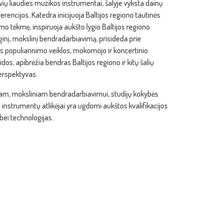
tuvių liaudies muzikos instrumentai, šalyje vyksta dainų
ferencijos. Katedra inicijuoja Baltijos regiono tautinės
o tėkmę, inspiruoja aukšto lygio Baltijos regiono
nį, mokslinį bendradarbiavimą, prisideda prie
os populiarinimo veiklos, mokomojo ir koncertinio
os, apibrėžia bendras Baltijos regiono ir kitų šalių
perspektyvas.
niniam, moksliniam bendradarbiavimui, studijų kokybės
es instrumentų atlikėjai yra ugdomi aukštos kvalifikacijos
bei technologijas.