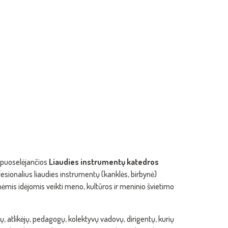
 puoselėjančios
Liaudies instrumentų katedros
esionalius liaudies instrumentų (kanklės, birbynė)
ėmis idėjomis veikti meno, kultūros ir meninio švietimo
 atlikėjų, pedagogų, kolektyvų vadovų, dirigentų, kurių