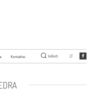
Ieškoti
LT
ja
Kontaktai
TEDRA