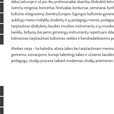
dėka Lietuvoje ir už jos ribų profesionaliai skamba ištobulinti lie
švenčių renginiai, koncertai, festivaliai, konkursai, seminarai, kon
kultūros integravimą į bendrą Europos Sąjungos kultūrinio gyvenim
aukštųjų meno mokyklų studentų ir jų pedagogų meninį, pedagogi
tarptautinio ištobulintų liaudies muzikos instrumentų ir jų muzik
kanklių, birbynių bei jiems giminingų instrumentų repertuaro sklaid
tolimesnės tarptautinės kultūrinės veiklos ir bendradarbiavimo 
Ateities vizija – tai katedra, atvira šalies bei tarptautiniam me
gerinimui, inovacijoms, kurioje talentingi šalies ir užsienio liaudi
pedagogų, studijų procese taikant modernias studijų priemones 