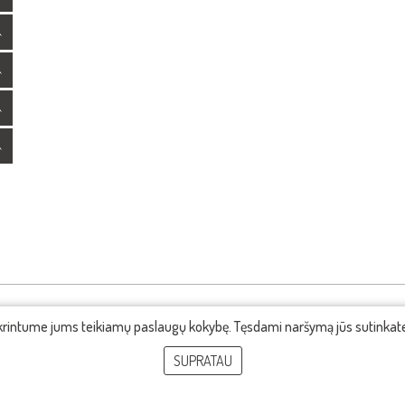
ikrintume jums teikiamų paslaugų kokybę. Tęsdami naršymą jūs sutinka
SUPRATAU