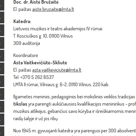
Doc. dr. Aistė Bružaitė
El. paštas
aiste.bruzaite@lmta.lt
Katedra:
Lietuvos muzikos ir teatro akademijos IV rūmai
T. Kosciuškos g. 10, 01100 Vilnius
309 auditorija
Koordinatorė
Asta Vaitkevičiūtė-Skliutė
El. paštas
asta.vaitkeviciute@lmta.lt
Tel. +370 5 262 8537
LMTA II rūmai, Vilniaus g. 6-2, 01110 Vilnius, 220 kab.
Ilgametes meninės, pedagoginės bei mokslinės veiklos tradicijas
tikslas
yra parengti aukščiausios kvalifikacijos menininkus – prof
muzikos atlikėjus, gebančius savo kūryba ir išreiškiamomis menin
raidą šalyje ir už jos ribų.
Nuo 1945 m. gyvuojanti katedra yra parengusi per 300 absolventų,