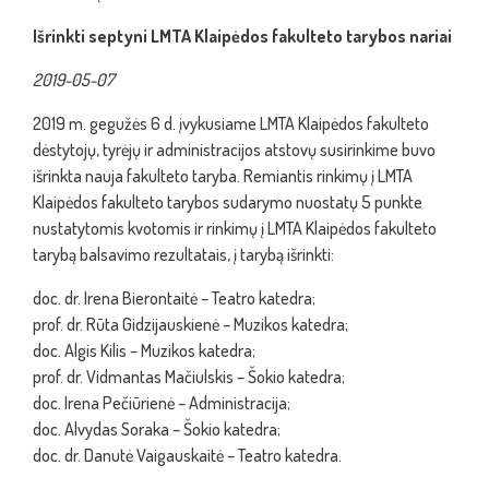
Išrinkti septyni LMTA Klaipėdos fakulteto tarybos nariai
2019-05-07
2019 m. gegužės 6 d. įvykusiame LMTA Klaipėdos fakulteto
dėstytojų, tyrėjų ir administracijos atstovų susirinkime buvo
išrinkta nauja fakulteto taryba. Remiantis rinkimų į LMTA
Klaipėdos fakulteto tarybos sudarymo nuostatų 5 punkte
nustatytomis kvotomis ir rinkimų į LMTA Klaipėdos fakulteto
tarybą balsavimo rezultatais, į tarybą išrinkti:
doc. dr. Irena Bierontaitė – Teatro katedra;
prof. dr. Rūta Gidzijauskienė – Muzikos katedra;
doc. Algis Kilis – Muzikos katedra;
prof. dr. Vidmantas Mačiulskis – Šokio katedra;
doc. Irena Pečiūrienė – Administracija;
doc. Alvydas Soraka – Šokio katedra;
doc. dr. Danutė Vaigauskaitė – Teatro katedra.