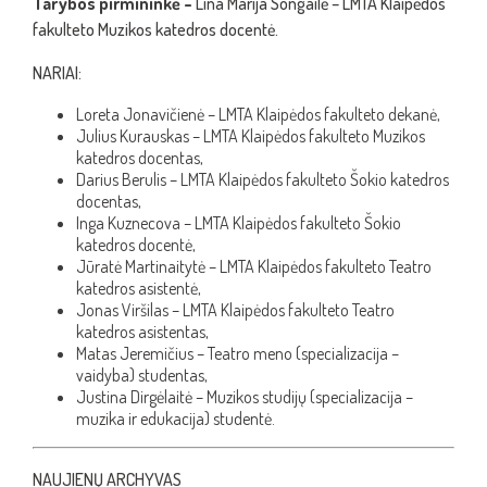
Tarybos pirmininkė –
Lina Marija Songailė – LMTA Klaipėdos
fakulteto Muzikos katedros docentė.
NARIAI:
Loreta Jonavičienė – LMTA Klaipėdos fakulteto dekanė,
Julius Kurauskas – LMTA Klaipėdos fakulteto Muzikos
katedros docentas,
Darius Berulis – LMTA Klaipėdos fakulteto Šokio katedros
docentas,
Inga Kuznecova – LMTA Klaipėdos fakulteto Šokio
katedros docentė,
Jūratė Martinaitytė – LMTA Klaipėdos fakulteto Teatro
katedros asistentė,
Jonas Viršilas – LMTA Klaipėdos fakulteto Teatro
katedros asistentas,
Matas Jeremičius – Teatro meno (specializacija –
vaidyba) studentas,
Justina Dirgėlaitė – Muzikos studijų (specializacija –
muzika ir edukacija) studentė.
NAUJIENŲ ARCHYVAS