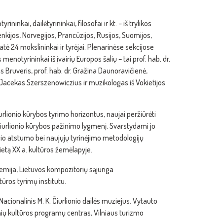
inkai, dailėtyrininkai, filosofai ir kt. – iš trylikos
 Lenkijos, Norvegijos, Prancūzijos, Rusijos, Suomijos,
atė 24 mokslininkai ir tyrėjai. Plenarinėse sekcijose
menotyrininkai iš įvairių Europos šalių – tai prof. hab. dr.
 Bruveris, prof. hab. dr. Gražina Daunoravičienė,
. Jacekas Szerszenowiczius ir muzikologas iš Vokietijos
urlionio kūrybos tyrimo horizontus, naujai peržiūrėti
ą Čiurlionio kūrybos pažinimo lygmenį. Svarstydami jo
čio atstumo bei naujųjų tyrinėjimo metodologijų
vietą XX a. kultūros žemėlapyje.
demija, Lietuvos kompozitorių sąjunga
ūros tyrimų institutu.
acionalinis M. K. Čiurlionio dailės muziejus, Vytauto
nių kultūros programų centras, Vilniaus turizmo