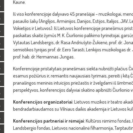
Kaune.
Iš viso konferencijoje dalyvavo 45 pranešėjai – muzikologai, menotyrin
pasaulio šalių (Anglijos, Armėnijos, Danijos, Estijos, Italijos, JAV,
Vokietijos ir Lietuvos). Iš Lietuvos konferencijoje pranešimus prist
paskaitas skaitė žymūs M. K. Čiurlionio palikimo tyrinėtojai, garsūs 
Vytautas Landsbergis, dr. Rasa Andriušytė-Žukienė, prof. dr. Jonas
semiotikos tyrėjas prof. dr. Eero Tarasti, Lenkijos muzikologas dr
prof. hab. dr. Hermannas Jungas.
Konferencijoje pristatytais pranešimais siekta nubrėžti plačius Či
esamus požiūrius ir, remiantis naujausiais tyrimais, pereiti į kit
pranašingos meninės intuicijos priežastis ir žvelgdami iš šimtme
perspektyvos, konferencijos dalyviai skatino apibrėžti Čiurlionio 
Konferencijos organizatoriai
: Lietuvos muzikos ir teatro aka
bendradarbiaudamos su Vilniaus dailės akademija ir Lietuvos kult
Konferencijos partneriai ir rėmėjai
: Kultūros rėmimo fondas, N
Landsbergio fondas, Lietuvos nacionalinė filharmonija, Tarptauti