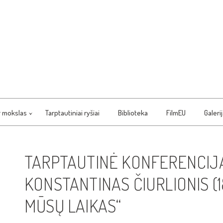
r mokslas
Tarptautiniai ryšiai
Biblioteka
FilmEU
Galeri
TARPTAUTINĖ KONFERENCIJ
KONSTANTINAS ČIURLIONIS (18
MŪSŲ LAIKAS“