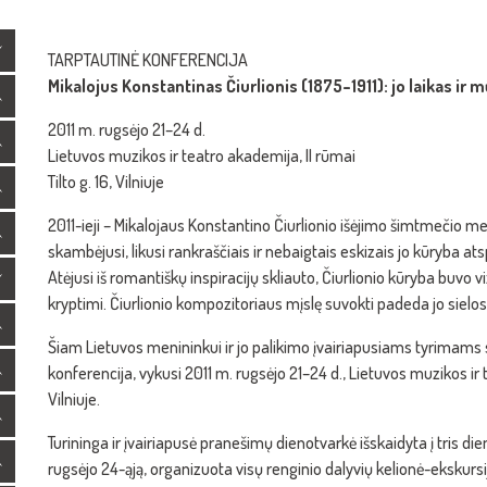
TARPTAUTINĖ KONFERENCIJA
Mikalojus Konstantinas Čiurlionis (1875–1911): jo laikas ir m
2011 m. rugsėjo 21–24 d.
Lietuvos muzikos ir teatro akademija, II rūmai
Tilto g. 16, Vilniuje
2011-ieji – Mikalojaus Konstantino Čiurlionio išėjimo šimtmečio me
skambėjusi, likusi rankraščiais ir nebaigtais eskizais jo kūryba 
Atėjusi iš romantiškų inspiracijų skliauto, Čiurlionio kūryba buvo
kryptimi. Čiurlionio kompozitoriaus mįslę suvokti padeda jo sielos i
Šiam Lietuvos menininkui ir jo palikimo įvairiapusiams tyrimams s
konferencija, vykusi 2011 m. rugsėjo 21–24 d., Lietuvos muzikos i
Vilniuje.
Turininga ir įvairiapusė pranešimų dienotvarkė išskaidyta į tris di
rugsėjo 24-ąją, organizuota visų renginio dalyvių kelionė-ekskursi