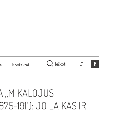
Ieškoti
LT
ja
Kontaktai
A „MIKALOJUS
75-1911): JO LAIKAS IR