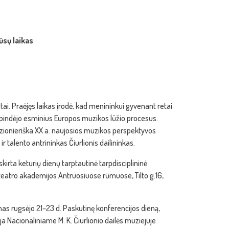
ūsų laikas
tai. Praėjęs laikas įrodė, kad menininkui gyvenant retai
atspindėjo esminius Europos muzikos lūžio procesus.
 vizionieriška XX a. naujosios muzikos perspektyvos
r talento antrininkas Čiurlionis dailininkas.
kirta keturių dienų tarptautinė tarpdisciplininė
r teatro akademijos Antruosiuose rūmuose, Tilto g.16,
enas rugsėjo 21–23 d. Paskutinę konferencijos dieną,
ja Nacionaliniame M. K. Čiurlionio dailės muziejuje