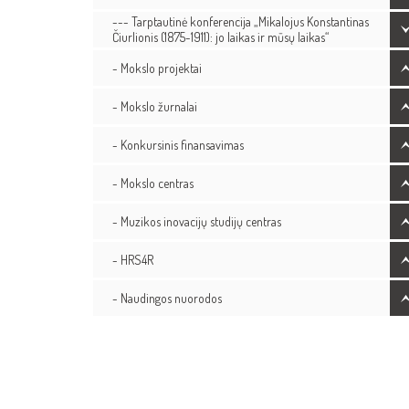
--- Tarptautinė konferencija „Mikalojus Konstantinas
Čiurlionis (1875-1911): jo laikas ir mūsų laikas“
- Mokslo projektai
- Mokslo žurnalai
- Konkursinis finansavimas
- Mokslo centras
- Muzikos inovacijų studijų centras
- HRS4R
- Naudingos nuorodos