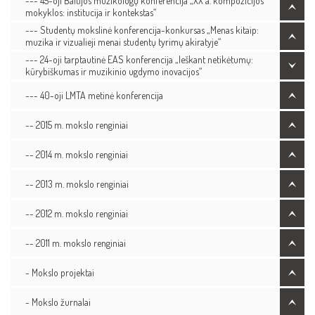
--- 45-oji Baltijos muzikologų konferencija „XX a. kompozicijos
mokyklos: institucija ir kontekstas“
--- Studentų mokslinė konferencija-konkursas „Menas kitaip:
muzika ir vizualieji menai studentų tyrimų akiratyje“
--- 24-oji tarptautinė EAS konferencija „Ieškant netikėtumų:
kūrybiškumas ir muzikinio ugdymo inovacijos“
--- 40-oji LMTA metinė konferencija
-- 2015 m. mokslo renginiai
-- 2014 m. mokslo renginiai
-- 2013 m. mokslo renginiai
-- 2012 m. mokslo renginiai
-- 2011 m. mokslo renginiai
- Mokslo projektai
- Mokslo žurnalai