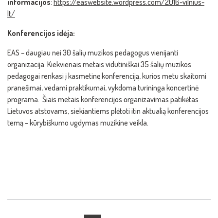
informacijos
:
https://easwebsite.wordpress.com/2016-vilnius-
lt/
Konferencijos idėja:
EAS – daugiau nei 30 šalių muzikos pedagogus vienijanti
organizacija. Kiekvienais metais vidutiniškai 35 šalių muzikos
pedagogai renkasi į kasmetinę konferenciją, kurios metu skaitomi
pranešimai, vedami praktikumai, vykdoma turininga koncertinė
programa. Šiais metais konferencijos organizavimas patikėtas
Lietuvos atstovams, siekiantiems plėtoti itin aktualią konferencijos
temą – kūrybiškumo ugdymas muzikine veikla.