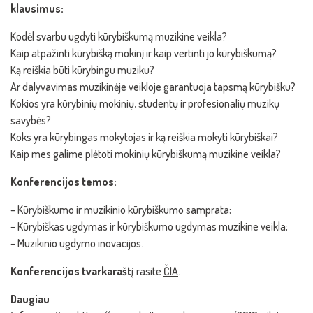
klausimus:
Kodėl svarbu ugdyti kūrybiškumą muzikine veikla?
Kaip atpažinti kūrybišką mokinį ir kaip vertinti jo kūrybiškumą?
Ką reiškia būti kūrybingu muziku?
Ar dalyvavimas muzikinėje veikloje garantuoja tapsmą kūrybišku?
Kokios yra kūrybinių mokinių, studentų ir profesionalių muzikų
savybės?
Koks yra kūrybingas mokytojas ir ką reiškia mokyti kūrybiškai?
Kaip mes galime plėtoti mokinių kūrybiškumą muzikine veikla?
Konferencijos temos:
– Kūrybiškumo ir muzikinio kūrybiškumo samprata;
– Kūrybiškas ugdymas ir kūrybiškumo ugdymas muzikine veikla;
– Muzikinio ugdymo inovacijos.
Konferencijos tvarkaraštį
rasite
ČIA
.
Daugiau