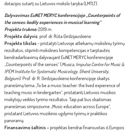
dotacijos sutartį su Lietuvos mokslo taryba (LMTLT).
Dalyvavimas EuNET MERYC konferencijoje „Counterpoints of
the senses: bodily experiences in musical learning“
Projekto trukmė:
2019 m.
Projekto dalyvis
: prof. dr. Rūta Girdzijauskienė
Projekto tikslas
– pristatyti Lietuvoje atliekamų mokslinių tyrimų
rezultatus, stiprinti mokslines kompetencijas ir tarptautinį
bendradarbiavimą dalyvaujant EuNET MERYC konferencijoje
„Counterpoints of the senses“ (
Musica, Impulse Centre for Music &
IPEM Institute for Systematic Musicology, Ghent University,
Belgium
). Prof. dr. R. Girdzijauskienė konferencijoje skaitys
pranešimą tema „To be a music teacher: the lived expierence of
teaching music in kindergarten“, pristatantį Lietuvos muzikos
mokytojų veiklos tyrimo rezultatus. Taip pat bus skaitomas
pranešimas simpoziume „Music education across Europe“,
pristatant Lietuvos muzikinio ugdymo tyrimų ir praktikos
panoramą.
Finansavimo šaltinis –
projektas bendrai finansuotas iš Europos