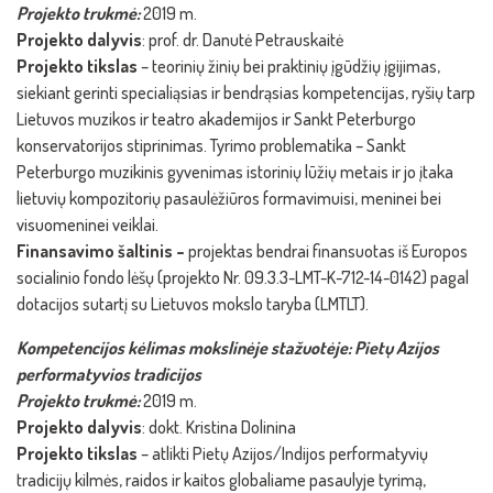
Projekto trukmė:
2019 m.
Projekto dalyvis
: prof. dr. Danutė Petrauskaitė
Projekto tikslas
– teorinių žinių bei praktinių įgūdžių įgijimas,
siekiant gerinti specialiąsias ir bendrąsias kompetencijas, ryšių tarp
Lietuvos muzikos ir teatro akademijos ir Sankt Peterburgo
konservatorijos stiprinimas. Tyrimo problematika – Sankt
Peterburgo muzikinis gyvenimas istorinių lūžių metais ir jo įtaka
lietuvių kompozitorių pasaulėžiūros formavimuisi, meninei bei
visuomeninei veiklai.
Finansavimo šaltinis –
projektas bendrai finansuotas iš Europos
socialinio fondo lėšų (projekto Nr. 09.3.3-LMT-K-712-14-0142) pagal
dotacijos sutartį su Lietuvos mokslo taryba (LMTLT).
Kompetencijos kėlimas mokslinėje stažuotėje: Pietų Azijos
performatyvios tradicijos
Projekto trukmė:
2019 m.
Projekto dalyvis
: dokt. Kristina Dolinina
Projekto tikslas
– atlikti Pietų Azijos/Indijos performatyvių
tradicijų kilmės, raidos ir kaitos globaliame pasaulyje tyrimą,