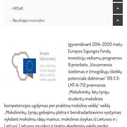
- HRS4R
- Naudingos nuorodos
Įgyvendinant 2014–2020 metų
Europos Sąjungos fondų
investicijų veiksmų programos
9 prioriteto „Visuomenės
švietimas ir žmogiškųjų išteklių
potencialo didinimas“ 09.3.3-
LMT-K-712 priemonės
„Mokslininkų, kitų tyrėjų,
studentų mokslinės
kompetencijos ugdymas per praktinę mokslinę veiklą“ veiklą
„Mokslininkų, tyrėjų gebėjimų plėtra ir bendradarbiavimo vystymas
vykdant mokslinių idėjų mainus, mokslinės išvykas iš Lietuvos ir į
Lietuvą“ Lietuvos muzikos ir teatro akademija vykdo penkis