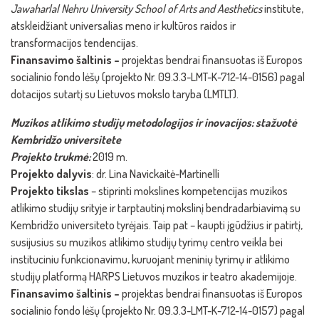
Jawaharlal Nehru University School of Arts and Aesthetics
institute,
atskleidžiant universalias meno ir kultūros raidos ir
transformacijos tendencijas.
Finansavimo šaltinis –
projektas bendrai finansuotas iš Europos
socialinio fondo lėšų (projekto Nr. 09.3.3-LMT-K-712-14-0156) pagal
dotacijos sutartį su Lietuvos mokslo taryba (LMTLT).
Muzikos atlikimo studijų metodologijos ir inovacijos: stažuotė
Kembridžo universitete
Projekto trukmė:
2019 m.
Projekto dalyvis
: dr. Lina Navickaitė-Martinelli
Projekto tikslas
– stiprinti mokslines kompetencijas muzikos
atlikimo studijų srityje ir tarptautinį mokslinį bendradarbiavimą su
Kembridžo universiteto tyrėjais. Taip pat – kaupti įgūdžius ir patirtį,
susijusius su muzikos atlikimo studijų tyrimų centro veikla bei
instituciniu funkcionavimu, kuruojant meninių tyrimų ir atlikimo
studijų platformą HARPS Lietuvos muzikos ir teatro akademijoje.
Finansavimo šaltinis –
projektas bendrai finansuotas iš Europos
socialinio fondo lėšų (projekto Nr. 09.3.3-LMT-K-712-14-0157) pagal