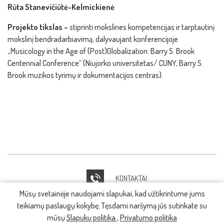
Rūta Stanevičiūtė-Kelmickienė
Projekto tikslas –
stiprinti mokslines kompetencijas ir tarptautinį
mokslinį bendradarbiavimą, dalyvaujant konferencijoje
„Musicology in the Age of (Post)Globalization: Barry S. Brook
Centennial Conference“ (Niujorko universitetas/ CUNY, Barry S.
Brook muzikos tyrimų ir dokumentacijos centras).
KONTAKTAI
Mūsų svetainėje naudojami slapukai, kad užtikrintume jums
IT PAGALBA
teikiamų paslaugų kokybę. Tęsdami naršymą jūs sutinkate su
mūsų
Slapukų politika
,
Privatumo politika