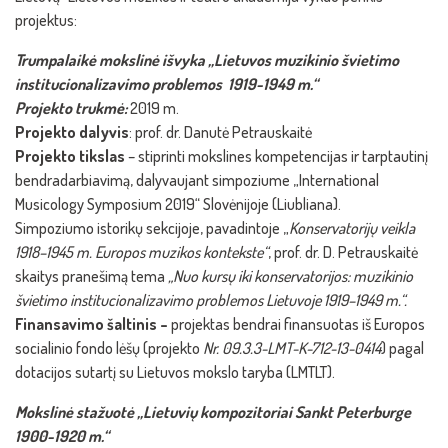
projektus:
Trumpalaikė mokslinė išvyka „Lietuvos muzikinio švietimo
institucionalizavimo problemos 1919-1949 m.“
Projekto trukmė:
2019 m.
Projekto dalyvis
: prof. dr. Danutė Petrauskaitė
Projekto tikslas
– stiprinti mokslines kompetencijas ir tarptautinį
bendradarbiavimą, dalyvaujant simpoziume „International
Musicology Symposium 2019“ Slovėnijoje (Liubliana).
Simpoziumo istorikų sekcijoje, pavadintoje „
Konservatorijų veikla
1918–1945 m. Europos muzikos kontekste“
, prof. dr. D. Petrauskaitė
skaitys pranešimą tema
„Nuo kursų iki konservatorijos: muzikinio
švietimo institucionalizavimo problemos Lietuvoje 1919–1949 m.“.
Finansavimo šaltinis –
projektas bendrai finansuotas iš Europos
socialinio fondo lėšų (projekto
Nr.
09.3.3-LMT-K-712-13-0414
) pagal
dotacijos sutartį su Lietuvos mokslo taryba (LMTLT).
Mokslinė stažuotė „Lietuvių kompozitoriai Sankt Peterburge
1900-1920 m.“