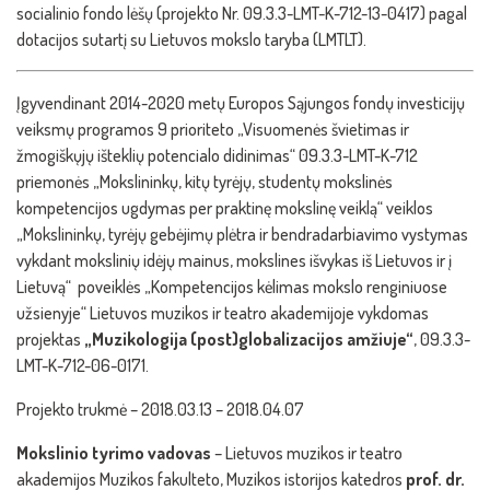
socialinio fondo lėšų (projekto Nr. 09.3.3-LMT-K-712-13-0417) pagal
dotacijos sutartį su Lietuvos mokslo taryba (LMTLT).
Įgyvendinant 2014-2020 metų Europos Sąjungos fondų investicijų
veiksmų programos 9 prioriteto „Visuomenės švietimas ir
žmogiškųjų išteklių potencialo didinimas“ 09.3.3-LMT-K-712
priemonės „Mokslininkų, kitų tyrėjų, studentų mokslinės
kompetencijos ugdymas per praktinę mokslinę veiklą“ veiklos
„Mokslininkų, tyrėjų gebėjimų plėtra ir bendradarbiavimo vystymas
vykdant mokslinių idėjų mainus, mokslines išvykas iš Lietuvos ir į
Lietuvą“ poveiklės „Kompetencijos kėlimas mokslo renginiuose
užsienyje“ Lietuvos muzikos ir teatro akademijoje vykdomas
projektas
„Muzikologija (post)globalizacijos amžiuje“
, 09.3.3-
LMT-K-712-06-0171.
Projekto trukmė – 2018.03.13 – 2018.04.07
Mokslinio tyrimo vadovas
– Lietuvos muzikos ir teatro
akademijos Muzikos fakulteto, Muzikos istorijos katedros
prof. dr.