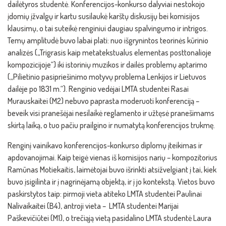
dailėtyros studentė. Konferencijos-konkurso dalyviai nestokojo
įdomių įžvalgų ir kartu susilaukė karštų diskusijų bei komisijos
klausimų, o tai suteikė renginiui daugiau spalvingumo ir intrigos.
Temų amplitudė buvo labai plati: nuo išgrynintos teorinės kūrinio
analizės („Trigrasis kaip metatekstualus elementas posttonalioje
kompozicijoje“) iki istorinių muzikos ir dailės problemų aptarimo
(„Pilietinio pasipriešinimo motyvų problema Lenkijos ir Lietuvos
dailėje po 1831 m.“). Renginio vedėjai LMTA studentei Rasai
Murauskaitei (M2) nebuvo paprasta moderuoti konferenciją –
beveik visi pranešėjai nesilaikė reglamento ir užtęsė pranešimams
skirtą laiką, o tuo pačiu prailgino ir numatytą konferencijos trukmę.
Renginį vainikavo konferencijos-konkurso diplomų įteikimas ir
apdovanojimai. Kaip teigė vienas iš komisijos narių – kompozitorius
Ramūnas Motiekaitis, laimėtojai buvo išrinkti atsižvelgiant į tai, kiek
buvo įsigilinta ir į nagrinėjamą objektą, ir į jo kontekstą. Vietos buvo
paskirstytos taip: pirmoji vieta atiteko LMTA studentei Paulinai
Nalivaikaitei (B4), antroji vieta – LMTA studentei Marijai
Paškevičiūtei (M1), o trečiąją vietą pasidalino LMTA studentė Laura