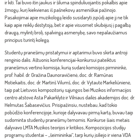
ir kiti. Tai buvo itin jaukus ir šiluma spinduliuojantis pokalbis apie
žmogų, kurį kiekvienas iš pašnekovų asmeniškai pažinojo.
Pasakojimai apie muzikologą leido susidaryti įspūdį apie jį ne tik
kaip apie reiklų dėstytoją, bet ir apie visuomet skubėjusį į pagalbą
draugą, mylintį brolį, spalvingą asmenybę, savo nepalaužiamus
principus turintį kolegą.
Studentų pranešimų pristatymui ir aptarimui buvo skirta antroji
renginio dalis. Aštuonis konferencijai-konkursui pateiktus
pranešimus vertino komisija, kurią sudarė komisijos pirmininkė,
prof. habil. dr. Gražina Daunoravičienė, doc. dr. Ramūnas
Motiekaitis, doc. dr. Martinš Vilumš, doc. dr. Vytautė Markeliūnienė,
taip pat Lietuvos kompozitorių sąjungos bei Muzikos informacijos
centro atstovė Asta Pakarklytė ir Vilniaus dailės akademijos doc. dr.
Helmutas Šabasevičius. Prisipažinsiu, nustebau, kad tokio
pobūdžio konferencijoje, kurioje dalyvavau pirmą kartą, buvau taip
sudominta studentų pranešimų temomis. Konkurse šiais metais
dalyvavo LMTA Muzikos teorijos ir kritikos, Kompozicijos studijų
programų studentai – „šeimininkai“, tarp kurių įsiliejo ir viena VDA