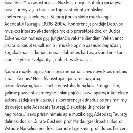
Kovo 16 d. Muzikos istorijos ir Muzikos teorijos katedrų iniciatyva
buvo surengta jau tradicine tapusi Studentų mokslinė
konferencija-konkursas. Šį kartą ji buvo skirta muzikologui
Adeodatui Tauragiui (1936–2004). Konferenciją pradėjo Lietuvos
muzikos ir teatro akademijos mokslo prorektorė doc. dr. Judita
Žukienė, kuri nutiesė giją, jungiančią vakar ir šiandien. Vakar, anot
jos, tai sukauptas kultūrinio ir muzikologinio pasaulio bagažas, į
kurį „kabinasi“ ir kuriuo remiasi dabarties kartos, o šiandien – tai
jaunieji tyrėjai, žvelgiantys į dabarties aktualijas.
Kas yra muzikologas, kai jis prisimenamas savo nuveiktais darbais
ir pasiekimais? Mes – klausytojai – juntame pagarbą,
pasididžiavimą, kartais net ir nuostabą, kurią kelia žmogus, kurį
galime pavadinti asmenybe. Tokie pojūčiai buvo apėmę ir šio teksto
autorę, sėdėjusią ir klausiusią konferenciją atidariusios prisiminimų
diskusijos apie Adeodatą Tauragį. Diskusijoje „Ir girdėta, ir
negirdėta…“ savo prisiminimais apie muzikologą Adeodatą Tauragį
dalinosi doc. dr. Jūratė Gustaitė, prof. Mindaugas Urbaitis, doc. dr.
Vytautė Markeliūnienė, lekt. Laimutė Ligeikaitė, prof. Jonas Bruveris