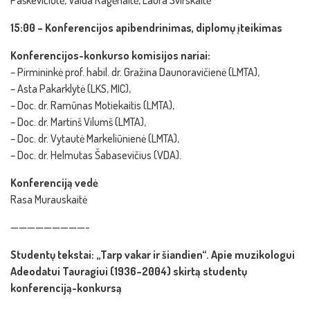
Paškevičiūtė, Vaida Ragėnaitė, Laura Svirskaitė
15:00 – Konferencijos apibendrinimas, diplomų įteikimas
Konferencijos-konkurso komisijos nariai:
– Pirmininkė prof. habil. dr. Gražina Daunoravičienė (LMTA),
– Asta Pakarklytė (LKS, MIC),
– Doc. dr. Ramūnas Motiekaitis (LMTA),
– Doc. dr. Martinš Vilumš (LMTA),
– Doc. dr. Vytautė Markeliūnienė (LMTA),
– Doc. dr. Helmutas Šabasevičius (VDA).
Konferenciją vedė
Rasa Murauskaitė
—————————-
Studentų tekstai: „Tarp vakar ir šiandien“. Apie muzikologui
Adeodatui Tauragiui (1936–2004) skirtą studentų
konferenciją-konkursą