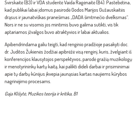
Svirskaitė (B3) ir VDA studentė Vaida Ragėnaitė (B4). Pastebėtina,
kad publikai labai įdomus pasirodė Godos Marijos Gužauskaitės
drąsus ir jaunatviškas pranešimas „DADA šimtmečio dvelksmas“.
Nors ir ne su visomis jos mintimis buvo galima sutikti, vis tik
aptariamos įžvalgos buvo atraktyvios ir labai aktualios.
Apibendrindama galiu teigti, kad renginio pradžioje pasakyti doc.
dr. Juditos Žukienės žodžiai apibrėžė visą renginį, kuris, žvelgiant iš
konferencijos klausytojos perspektyvos, parodė gražią muzikologų
ir menotyrininkų kartų kaitą, kai palikti dideli darbai ir prisiminimai
apie tų darbų kūrėjus įkvepia jaunąsias kartas naujiems kūrybos
nagrinėjimo procesams.
Gaja Klišytė, Muzikos teorija ir kritika, B1