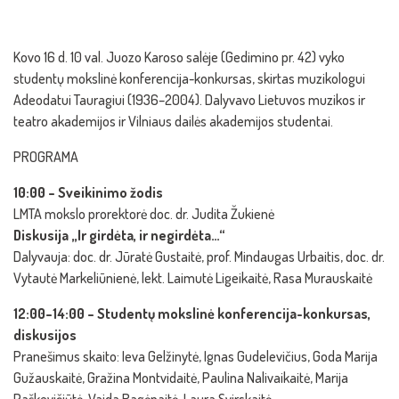
Kovo 16 d. 10 val. Juozo Karoso salėje (Gedimino pr. 42) vyko
studentų mokslinė konferencija-konkursas, skirtas muzikologui
Adeodatui Tauragiui (1936–2004). Dalyvavo Lietuvos muzikos ir
teatro akademijos ir Vilniaus dailės akademijos studentai.
PROGRAMA
10:00 – Sveikinimo žodis
LMTA mokslo prorektorė doc. dr. Judita Žukienė
Diskusija „Ir girdėta, ir negirdėta…“
Dalyvauja: doc. dr. Jūratė Gustaitė, prof. Mindaugas Urbaitis, doc. dr.
Vytautė Markeliūnienė, lekt. Laimutė Ligeikaitė, Rasa Murauskaitė
12:00–14:00 – Studentų mokslinė konferencija-konkursas,
diskusijos
Pranešimus skaito: Ieva Gelžinytė, Ignas Gudelevičius, Goda Marija
Gužauskaitė, Gražina Montvidaitė, Paulina Nalivaikaitė, Marija